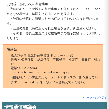
(3)傍聴にあたっての留意事項
傍聴にあたっては以下の留意事項をお守りください。お守りいた
だけない場合は、傍聴を止めることがあります。
・静粛に傍聴し、喧噪にわたる行為は行わないようお願いしま
す。
・会議の録音は特に認められた場合を除き、御遠慮ください。
・その他、委員会主査又は総務省職員の指示に従うようお願いい
たします。
連絡先
総合通信局 電気通信事業部 料金サービス課
担当:久保田係長、都築係長、三嶋係長、小室官、原囿官、射水
官
電話:03-5253-5844
E-mail:setsuzoku_atmark_ml.soumu.go.jp
(注)迷惑メール防止のため、メールアドレスの一部を変えてい
ます。「_atmark_」を「@」に置き換えてください。
ページトップへ戻る
情報通信審議会