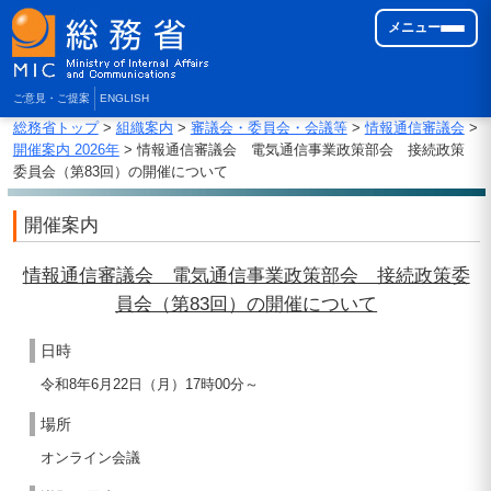
メニュー
ご意見・ご提案
ENGLISH
総務省トップ
>
組織案内
>
審議会・委員会・会議等
>
情報通信審議会
>
開催案内 2026年
> 情報通信審議会 電気通信事業政策部会 接続政策
委員会（第83回）の開催について
開催案内
情報通信審議会 電気通信事業政策部会 接続政策委
員会（第83回）の開催について
日時
令和8年6月22日（月）17時00分～
場所
オンライン会議