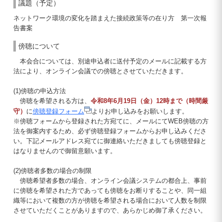
議題（予定）
ネットワーク環境の変化を踏まえた接続政策等の在り方 第一次報
告書案
傍聴について
本会合については、別途申込者に送付予定のメールに記載する方
法により、オンライン会議での傍聴とさせていただきます。
(1)傍聴の申込方法
傍聴を希望される方は、
令和8年6月19日（金）12時まで（時間厳
守）
に
傍聴登録フォーム
よりお申し込みをお願いします。
※傍聴フォームから登録された方宛てに、メールにてWEB傍聴の方
法を御案内するため、必ず傍聴登録フォームからお申し込みくださ
い。下記メールアドレス宛てに御連絡いただきましても傍聴登録と
はなりませんので御留意願います。
(2)傍聴者多数の場合の制限
傍聴希望者多数の場合、オンライン会議システムの都合上、事前
に傍聴を希望された方であっても傍聴をお断りすることや、同一組
織等において複数の方が傍聴を希望される場合において人数を制限
させていただくことがありますので、あらかじめ御了承ください。