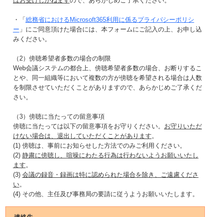
はお受けしかねます
ので、あらかじめご了承ください。
・「
総務省におけるMicrosoft365利用に係るプライバシーポリシ
ー
」にご同意頂けた場合には、本フォームにご記入の上、お申し込
みください。
（2）傍聴希望者多数の場合の制限
Web会議システムの都合上、傍聴希望者多数の場合、お断りするこ
とや、同一組織等において複数の方が傍聴を希望される場合は人数
を制限させていただくことがありますので、あらかじめご了承くだ
さい。
（3）傍聴に当たっての留意事項
傍聴に当たっては以下の留意事項をお守りください。
お守りいただ
けない場合は、退出していただくことがあります
。
(1) 傍聴は、事前にお知らせした方法でのみご利用ください。
(2)
静粛に傍聴し、喧噪にわたる行為は行わないようお願いいたし
ます
。
(3)
会議の録音・録画は特に認められた場合を除き、ご遠慮くださ
い
。
(4) その他、主任及び事務局の要請に従うようお願いいたします。