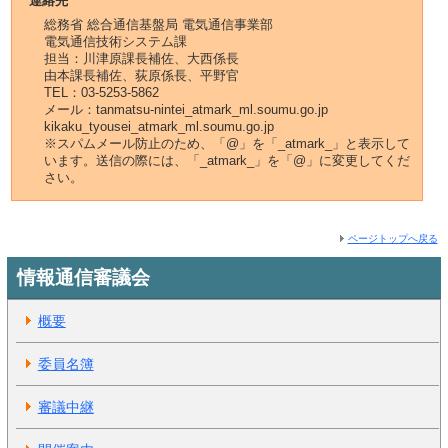
連絡先
総務省 総合通信基盤局 電気通信事業部
電気通信技術システム課
担当：川津原課長補佐、大西係長
由本課長補佐、荻原係長、平野官
TEL：03-5253-5862
メール：tanmatsu-nintei_atmark_ml.soumu.go.jp
kikaku_tyousei_atmark_ml.soumu.go.jp
※スパムメール防止のため、「@」を「_atmark_」と表示して
います。送信の際には、「_atmark_」を「@」に変更してくだ
さい。
ページトップへ戻る
情報通信審議会
概要
委員名簿
審議中継