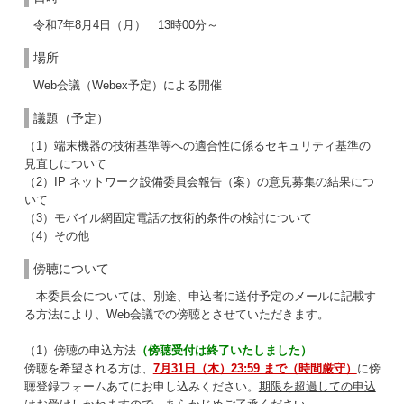
令和7年8月4日（月） 13時00分～
場所
Web会議（Webex予定）による開催
議題（予定）
（1）端末機器の技術基準等への適合性に係るセキュリティ基準の
見直しについて
（2）IP ネットワーク設備委員会報告（案）の意見募集の結果につ
いて
（3）モバイル網固定電話の技術的条件の検討について
（4）その他
傍聴について
本委員会については、別途、申込者に送付予定のメールに記載す
る方法により、Web会議での傍聴とさせていただきます。
（1）傍聴の申込方法
（傍聴受付は終了いたしました）
傍聴を希望される方は、
7月31日（木）23:59 まで（時間厳守）
に
傍
聴登録フォームあてにお申し込みください。
期限を超過しての申込