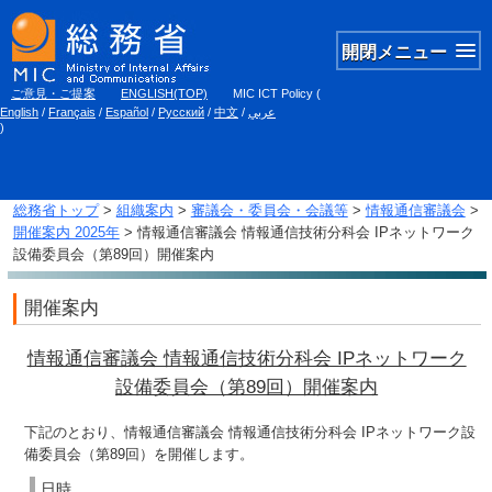
開閉メニュー
ご意見・ご提案
ENGLISH(TOP)
MIC ICT Policy
(
English
/
Français
/
Español
/
Русский
/
中文
/
عربي
)
総務省トップ
>
組織案内
>
審議会・委員会・会議等
>
情報通信審議会
>
開催案内 2025年
> 情報通信審議会 情報通信技術分科会 IPネットワーク
設備委員会（第89回）開催案内
開催案内
情報通信審議会 情報通信技術分科会 IPネットワーク
設備委員会（第89回）開催案内
下記のとおり、情報通信審議会 情報通信技術分科会 IPネットワーク設
備委員会（第89回）を開催します。
日時