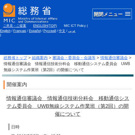
開閉メニュー
ご意見・ご提案
ENGLISH(TOP)
MIC ICT Policy
(
English
/
Français
/
Español
/
Русский
/
中文
/
عربي
)
総務省トップ
>
組織案内
>
審議会・委員会・会議等
>
情報通信審議会
>
情報通信審議会 情報通信技術分科会 移動通信システム委員会 UWB
無線システム作業班（第2回）の開催について
開催案内
情報通信審議会 情報通信技術分科会 移動通信シス
テム委員会 UWB無線システム作業班（第2回）の開
催について
日時