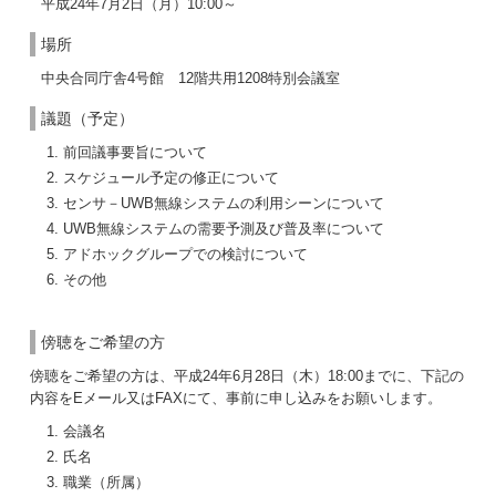
平成24年7月2日（月）10:00～
場所
中央合同庁舎4号館 12階共用1208特別会議室
議題（予定）
前回議事要旨について
スケジュール予定の修正について
センサ－UWB無線システムの利用シーンについて
UWB無線システムの需要予測及び普及率について
アドホックグループでの検討について
その他
傍聴をご希望の方
傍聴をご希望の方は、平成24年6月28日（木）18:00までに、下記の
内容をEメール又はFAXにて、事前に申し込みをお願いします。
会議名
氏名
職業（所属）