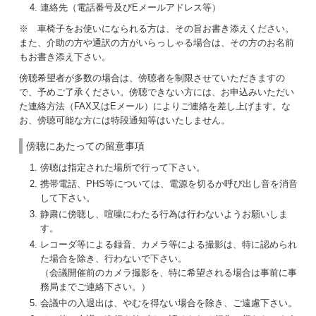
連絡先（電話番号及びEメールアドレス等）
※ 車椅子をお使いになられる方は、その旨お書き添えください。
また、介助の方や通訳の方がいらっしゃる場合は、その方のお名前
もお書き添え下さい。
傍聴希望者が多数の場合は、傍聴者を制限させていただきますの
で、予めご了承ください。傍聴できない方には、お申込みいただい
た連絡方法（FAX又はEメール）によりご連絡を差し上げます。な
お、傍聴可能な方には特段通知等はいたしません。
傍聴にあたっての留意事項
傍聴は指定された場所で行って下さい。
携帯電話、PHS等については、電源を切るか呼び出し音を消音
して下さい。
静粛に傍聴し、喧噪にわたる行為は行わないようお願いしま
す。
レコーダ等による録音、カメラ等による撮影は、特に認められ
た場合を除き、行わないで下さい。
（会議開催前のカメラ撮影を、特に希望される場合は事前に事
務局までご連絡下さい。）
会議中の入退出は、やむを得ない場合を除き、ご遠慮下さい。