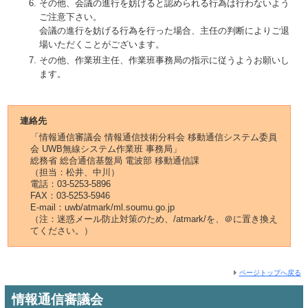
その他、会議の進行を妨げると認められる行為は行わないよう
ご注意下さい。
会議の進行を妨げる行為を行った場合、主任の判断によりご退
場いただくことがございます。
その他、作業班主任、作業班事務局の指示に従うようお願いし
ます。
連絡先
「情報通信審議会 情報通信技術分科会 移動通信システム委員
会 UWB無線システム作業班 事務局」
総務省 総合通信基盤局 電波部 移動通信課
（担当：松井、中川）
電話：03-5253-5896
FAX：03-5253-5946
E-mail：uwb/atmark/ml.soumu.go.jp
（注：迷惑メール防止対策のため、/atmark/を、＠に置き換え
てください。）
ページトップへ戻る
情報通信審議会