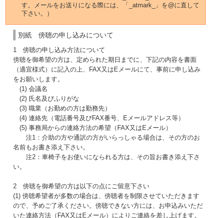
す。メールをお送りになる際には、「_atmark_」を@に直して
下さい。）
別紙 傍聴の申し込みについて
1 傍聴の申し込み方法について
傍聴を御希望の方は、定められた期日までに、下記の内容を書面
（適宜様式）に記入の上、FAX又はEメールにて、事前に申し込み
をお願いします。
(1) 会議名
(2) 氏名及びふりがな
(3) 職業（お勤めの方は勤務先）
(4) 連絡先（電話番号及びFAX番号、Eメールアドレス等）
(5) 事務局からの連絡方法の希望（FAX又はEメール）
注1：介助の方や通訳の方がいらっしゃる場合は、その方のお
名前もお書き添え下さい。
注2：車椅子をお使いになられる方は、その旨お書き添え下さ
い。
2 傍聴を御希望の方は以下の点にご留意下さい
(1) 傍聴希望者が多数の場合は、傍聴者を制限させていただきます
ので、予めご了承ください。傍聴できない方には、お申込みいただ
いた連絡方法（FAX又はEメール）によりご連絡を差し上げます。