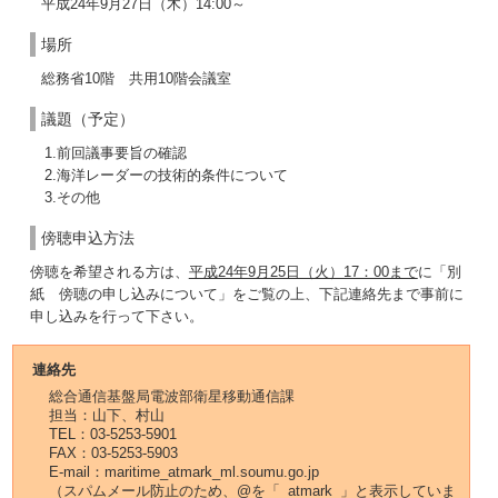
平成24年9月27日（木）14:00～
場所
総務省10階 共用10階会議室
議題（予定）
1.前回議事要旨の確認
2.海洋レーダーの技術的条件について
3.その他
傍聴申込方法
傍聴を希望される方は、
平成24年9月25日（火）17：00まで
に「別
紙 傍聴の申し込みについて」をご覧の上、下記連絡先まで事前に
申し込みを行って下さい。
連絡先
総合通信基盤局電波部衛星移動通信課
担当：山下、村山
TEL：03-5253-5901
FAX：03-5253-5903
E-mail：maritime_atmark_ml.soumu.go.jp
（スパムメール防止のため、@を「_atmark_」と表示していま