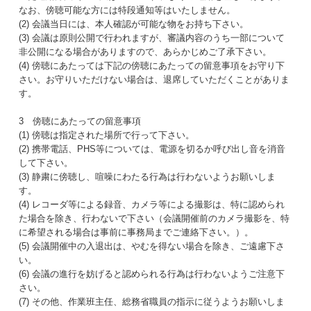
なお、傍聴可能な方には特段通知等はいたしません。
(2) 会議当日には、本人確認が可能な物をお持ち下さい。
(3) 会議は原則公開で行われますが、審議内容のうち一部について
非公開になる場合がありますので、あらかじめご了承下さい。
(4) 傍聴にあたっては下記の傍聴にあたっての留意事項をお守り下
さい。お守りいただけない場合は、退席していただくことがありま
す。
3 傍聴にあたっての留意事項
(1) 傍聴は指定された場所で行って下さい。
(2) 携帯電話、PHS等については、電源を切るか呼び出し音を消音
して下さい。
(3) 静粛に傍聴し、喧噪にわたる行為は行わないようお願いしま
す。
(4) レコーダ等による録音、カメラ等による撮影は、特に認められ
た場合を除き、行わないで下さい（会議開催前のカメラ撮影を、特
に希望される場合は事前に事務局までご連絡下さい。）。
(5) 会議開催中の入退出は、やむを得ない場合を除き、ご遠慮下さ
い。
(6) 会議の進行を妨げると認められる行為は行わないようご注意下
さい。
(7) その他、作業班主任、総務省職員の指示に従うようお願いしま