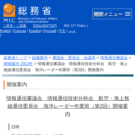
開閉メニュー
ご意見・ご提案
ENGLISH(TOP)
MIC ICT Policy
(
English
/
Français
/
Español
/
Русский
/
中文
/
عربي
)
総務省トップ
>
組織案内
>
審議会・委員会・会議等
>
情報通信審議会
>
開催案内 2012年
> 情報通信審議会 情報通信技術分科会 航空・海上
無線通信委員会 海洋レーダー作業班（第2回）開催案内
開催案内
情報通信審議会 情報通信技術分科会 航空・海上無
線通信委員会 海洋レーダー作業班（第2回）開催案
内
日時