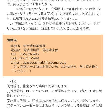
で、あらかじめご了承ください。
※傍聴できない方には、会議開催日の前日中までにお申し込
み頂いた方法（Eメール又はFAX）により連絡を差し上げます。な
お、傍聴可能な方には特段通知等はいたしません。
（3）傍聴に当たっては、別記の留意事項をお守りください。お守
りいただけない場合は、退室していただくことがあります。
連絡先
総務省 総合通信基盤局
電波部 電波環境課 電磁障害係
TEL：03-5253-5905
FAX：03-5253-5914
E-mail：densyo/atmark/ml.soumu.go.jp
（注：迷惑メール防止対策のため、/atmark/を、@に置き換え
てください。）
（別記）
(1)傍聴は、指定された場所でお願いします。
(2)携帯電話、PHSについては、必ず電源を切るか、呼び出し音を消
音してください。
(3)静粛に傍聴し、喧噪にわたる行為は行わないようお願いします。
(4)テープレコーダー等による録音、カメラ等による撮影は、特に認