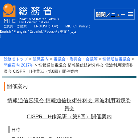
開閉メニュー
ご意見・ご提案
ENGLISH(TOP)
MIC ICT Policy
(
English
/
Français
/
Español
/
Русский
/
中文
/
عربي
)
総務省トップ
>
組織案内
>
審議会・委員会・会議等
>
情報通信審議会
>
開催案内 2017年
> 情報通信審議会 情報通信技術分科会 電波利用環境委
員会 CISPR H作業班（第8回）開催案内
開催案内
情報通信審議会 情報通信技術分科会 電波利用環境委
員会
CISPR H作業班（第8回）開催案内
日時