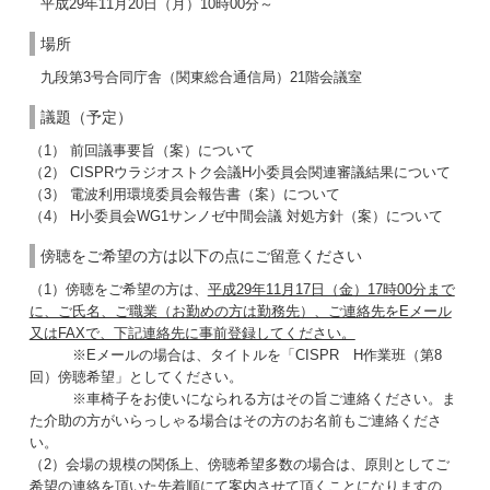
平成29年11月20日（月）10時00分～
場所
九段第3号合同庁舎（関東総合通信局）21階会議室
議題（予定）
（1） 前回議事要旨（案）について
（2） CISPRウラジオストク会議H小委員会関連審議結果について
（3） 電波利用環境委員会報告書（案）について
（4） H小委員会WG1サンノゼ中間会議 対処方針（案）について
傍聴をご希望の方は以下の点にご留意ください
（1）傍聴をご希望の方は、
平成29年11月17日（金）17時00分まで
に、ご氏名、ご職業（お勤めの方は勤務先）、ご連絡先をEメール
又はFAXで、下記連絡先に事前登録してください。
※Eメールの場合は、タイトルを「CISPR H作業班（第8
回）傍聴希望」としてください。
※車椅子をお使いになられる方はその旨ご連絡ください。ま
た介助の方がいらっしゃる場合はその方のお名前もご連絡くださ
い。
（2）会場の規模の関係上、傍聴希望多数の場合は、原則としてご
希望の連絡を頂いた先着順にて案内させて頂くことになりますの