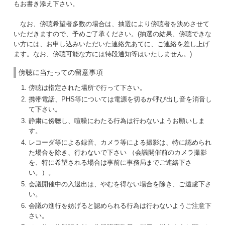
もお書き添え下さい。
なお、傍聴希望者多数の場合は、抽選により傍聴者を決めさせて
いただきますので、予めご了承ください。(抽選の結果、傍聴できな
い方には、お申し込みいただいた連絡先あてに、ご連絡を差し上げ
ます。なお、傍聴可能な方には特段通知等はいたしません。)
傍聴に当たっての留意事項
傍聴は指定された場所で行って下さい。
携帯電話、PHS等については電源を切るか呼び出し音を消音し
て下さい。
静粛に傍聴し、喧噪にわたる行為は行わないようお願いしま
す。
レコーダ等による録音、カメラ等による撮影は、特に認められ
た場合を除き、行わないで下さい （会議開催前のカメラ撮影
を、特に希望される場合は事前に事務局までご連絡下さ
い。）。
会議開催中の入退出は、やむを得ない場合を除き、ご遠慮下さ
い。
会議の進行を妨げると認められる行為は行わないようご注意下
さい。