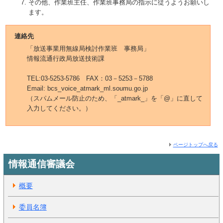
その他、作業班主任、作業班事務局の指示に従うようお願いし
ます。
連絡先
「放送事業用無線局検討作業班 事務局」
情報流通行政局放送技術課
TEL:03-5253-5786 FAX：03－5253－5788
Email: bcs_voice_atmark_ml.soumu.go.jp
（スパムメール防止のため、「_atmark_」を「@」に直して
入力してください。）
ページトップへ戻る
情報通信審議会
概要
委員名簿