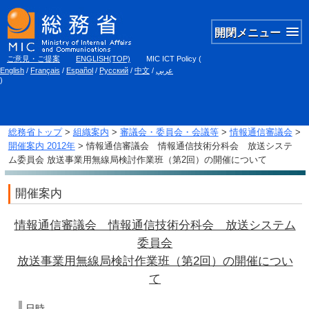
開閉メニュー
ご意見・ご提案
ENGLISH(TOP)
MIC ICT Policy
(
English
/
Français
/
Español
/
Русский
/
中文
/
عربي
)
総務省トップ
>
組織案内
>
審議会・委員会・会議等
>
情報通信審議会
>
開催案内 2012年
> 情報通信審議会 情報通信技術分科会 放送システ
ム委員会 放送事業用無線局検討作業班（第2回）の開催について
開催案内
情報通信審議会 情報通信技術分科会 放送システム
委員会
放送事業用無線局検討作業班（第2回）の開催につい
て
日時