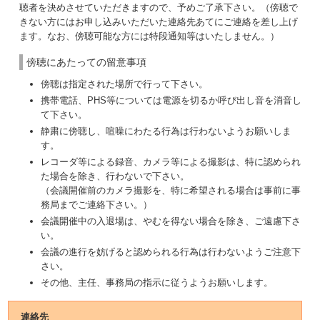
聴者を決めさせていただきますので、予めご了承下さい。（傍聴で
きない方にはお申し込みいただいた連絡先あてにご連絡を差し上げ
ます。なお、傍聴可能な方には特段通知等はいたしません。）
傍聴にあたっての留意事項
傍聴は指定された場所で行って下さい。
携帯電話、PHS等については電源を切るか呼び出し音を消音し
て下さい。
静粛に傍聴し、喧噪にわたる行為は行わないようお願いしま
す。
レコーダ等による録音、カメラ等による撮影は、特に認められ
た場合を除き、行わないで下さい。
（会議開催前のカメラ撮影を、特に希望される場合は事前に事
務局までご連絡下さい。）
会議開催中の入退場は、やむを得ない場合を除き、ご遠慮下さ
い。
会議の進行を妨げると認められる行為は行わないようご注意下
さい。
その他、主任、事務局の指示に従うようお願いします。
連絡先