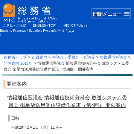
開閉メニュー
ご意見・ご提案
ENGLISH(TOP)
MIC ICT Policy
(
English
/
Français
/
Español
/
Русский
/
中文
/
عربي
)
総務省トップ
>
組織案内
>
審議会・委員会・会議等
>
情報通信審議会
>
開催案内 2017年
> 情報通信審議会 情報通信技術分科会 放送システム委
員会 衛星放送用受信設備作業班（第4回） 開催案内
開催案内
情報通信審議会 情報通信技術分科会 放送システム委
員会 衛星放送用受信設備作業班（第4回） 開催案内
日時
平成29年2月1日（水）11時～