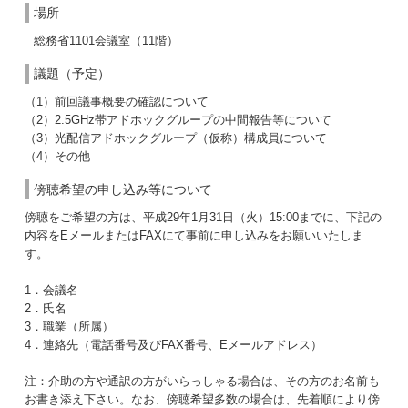
場所
総務省1101会議室（11階）
議題（予定）
（1）前回議事概要の確認について
（2）2.5GHz帯アドホックグループの中間報告等について
（3）光配信アドホックグループ（仮称）構成員について
（4）その他
傍聴希望の申し込み等について
傍聴をご希望の方は、平成29年1月31日（火）15:00までに、下記の
内容をEメールまたはFAXにて事前に申し込みをお願いいたしま
す。
1．会議名
2．氏名
3．職業（所属）
4．連絡先（電話番号及びFAX番号、Eメールアドレス）
注：介助の方や通訳の方がいらっしゃる場合は、その方のお名前も
お書き添え下さい。なお、傍聴希望多数の場合は、先着順により傍