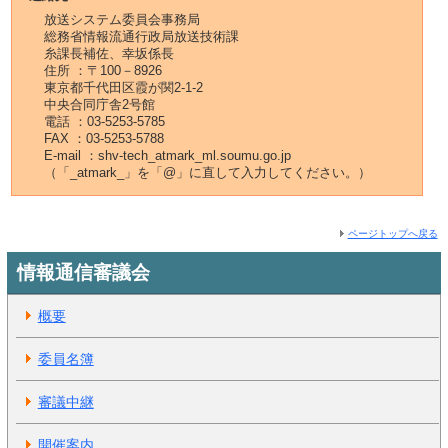
放送システム委員会事務局
総務省情報流通行政局放送技術課
糸課長補佐、幸坂係長
住所 ：〒100－8926
東京都千代田区霞が関2-1-2
中央合同庁舎2号館
電話 ：03-5253-5785
FAX ：03-5253-5788
E-mail ：shv-tech_atmark_ml.soumu.go.jp
（「_atmark_」を「@」に直して入力してください。）
ページトップへ戻る
情報通信審議会
概要
委員名簿
審議中継
開催案内