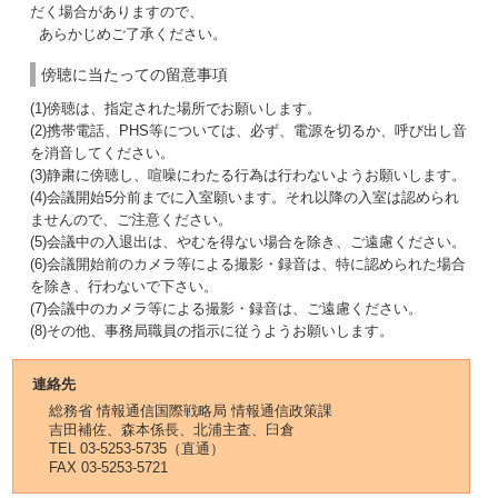
だく場合がありますので、
あらかじめご了承ください。
傍聴に当たっての留意事項
(1)傍聴は、指定された場所でお願いします。
(2)携帯電話、PHS等については、必ず、電源を切るか、呼び出し音
を消音してください。
(3)静粛に傍聴し、喧噪にわたる行為は行わないようお願いします。
(4)会議開始5分前までに入室願います。それ以降の入室は認められ
ませんので、ご注意ください。
(5)会議中の入退出は、やむを得ない場合を除き、ご遠慮ください。
(6)会議開始前のカメラ等による撮影・録音は、特に認められた場合
を除き、行わないで下さい。
(7)会議中のカメラ等による撮影・録音は、ご遠慮ください。
(8)その他、事務局職員の指示に従うようお願いします。
連絡先
総務省 情報通信国際戦略局 情報通信政策課
吉田補佐、森本係長、北浦主査、臼倉
TEL 03-5253-5735（直通）
FAX 03-5253-5721