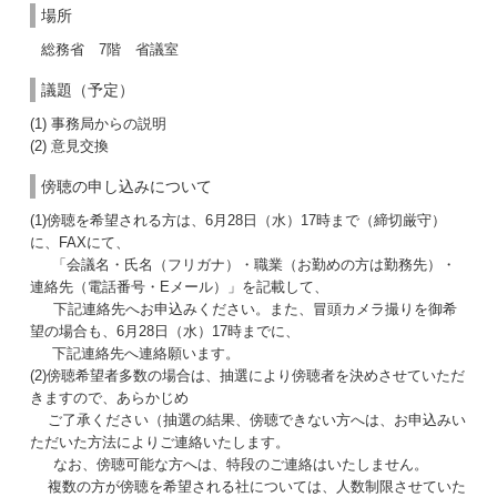
場所
総務省 7階 省議室
議題（予定）
(1) 事務局からの説明
(2) 意見交換
傍聴の申し込みについて
(1)傍聴を希望される方は、6月28日（水）17時まで（締切厳守）
に、FAXにて、
「会議名・氏名（フリガナ）・職業（お勤めの方は勤務先）・
連絡先（電話番号・Eメール）」を記載して、
下記連絡先へお申込みください。また、冒頭カメラ撮りを御希
望の場合も、6月28日（水）17時までに、
下記連絡先へ連絡願います。
(2)傍聴希望者多数の場合は、抽選により傍聴者を決めさせていただ
きますので、あらかじめ
ご了承ください（抽選の結果、傍聴できない方へは、お申込みい
ただいた方法によりご連絡いたします。
なお、傍聴可能な方へは、特段のご連絡はいたしません。
複数の方が傍聴を希望される社については、人数制限させていた