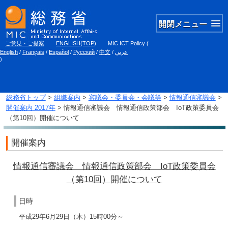
開閉メニュー
ご意見・ご提案
ENGLISH(TOP)
MIC ICT Policy
(
English
/
Français
/
Español
/
Русский
/
中文
/
عربي
)
総務省トップ
>
組織案内
>
審議会・委員会・会議等
>
情報通信審議会
>
開催案内 2017年
> 情報通信審議会 情報通信政策部会 IoT政策委員会
（第10回）開催について
開催案内
情報通信審議会 情報通信政策部会 IoT政策委員会
（第10回）開催について
日時
平成29年6月29日（木）15時00分～