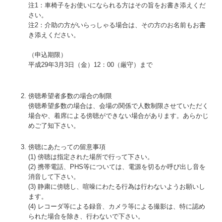
注1：車椅子をお使いになられる方はその旨をお書き添えくだ
さい。
注2：介助の方がいらっしゃる場合は、その方のお名前もお書
き添えください。
（申込期限）
平成29年3月3日（金）12：00（厳守）まで
傍聴希望者多数の場合の制限
傍聴希望多数の場合は、会場の関係で人数制限させていただく
場合や、着席による傍聴ができない場合があります。あらかじ
めご了知下さい。
傍聴にあたっての留意事項
(1) 傍聴は指定された場所で行って下さい。
(2) 携帯電話、PHS等については、電源を切るか呼び出し音を
消音して下さい。
(3) 静粛に傍聴し、喧噪にわたる行為は行わないようお願いし
ます。
(4) レコーダ等による録音、カメラ等による撮影は、特に認め
られた場合を除き、行わないで下さい。