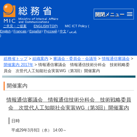
開閉メニュー
ご意見・ご提案
ENGLISH(TOP)
MIC ICT Policy
(
English
/
Français
/
Español
/
Русский
/
中文
/
عربي
)
総務省トップ
>
組織案内
>
審議会・委員会・会議等
>
情報通信審議会
>
開催案内 2017年
> 情報通信審議会 情報通信技術分科会 技術戦略委
員会 次世代人工知能社会実装WG（第3回）開催案内
開催案内
情報通信審議会 情報通信技術分科会 技術戦略委員
会 次世代人工知能社会実装WG（第3回）開催案内
日時
平成29年3月8日（水） 14:00～