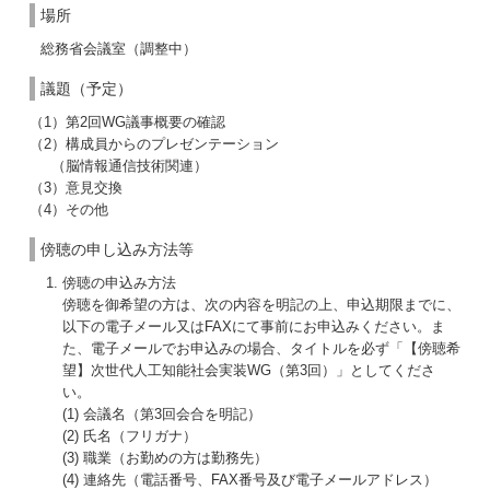
場所
総務省会議室（調整中）
議題（予定）
（1）第2回WG議事概要の確認
（2）構成員からのプレゼンテーション
（脳情報通信技術関連）
（3）意見交換
（4）その他
傍聴の申し込み方法等
傍聴の申込み方法
傍聴を御希望の方は、次の内容を明記の上、申込期限までに、
以下の電子メール又はFAXにて事前にお申込みください。ま
た、電子メールでお申込みの場合、タイトルを必ず「【傍聴希
望】次世代人工知能社会実装WG（第3回）」としてくださ
い。
(1) 会議名（第3回会合を明記）
(2) 氏名（フリガナ）
(3) 職業（お勤めの方は勤務先）
(4) 連絡先（電話番号、FAX番号及び電子メールアドレス）