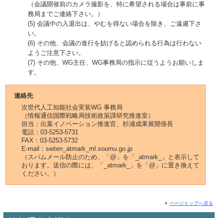
（会議開催前のカメラ撮影を、特に希望される場合は事前に事
務局までご連絡下さい。）
(5) 会議中の入退出は、やむを得ない場合を除き、ご遠慮下さ
い。
(6) その他、会議の進行を妨げると認められる行為は行わない
ようご注意下さい。
(7) その他、WG主任、WG事務局の指示に従うようお願いしま
す。
連絡先
次世代人工知能社会実装WG 事務局
（情報通信国際戦略局技術政策課研究推進室）
担当：出葉イノベーション推進官、杉浦成果展開係長
電話：03-5253-5731
FAX：03-5253-5732
E-mail：seiten_atmark_ml.soumu.go.jp
（スパムメール防止のため、「@」を「_atmark_」と表示して
おります。送信の際には、「_atmark_」を「@」に置き換えて
ください。）
ページトップへ戻る