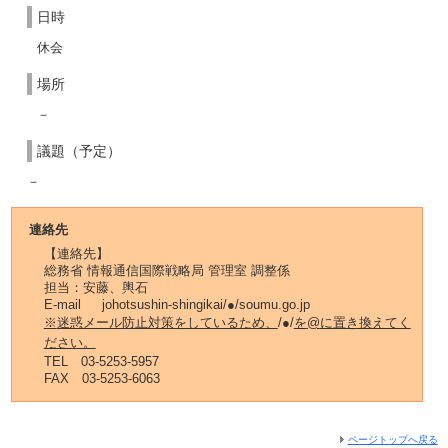
日時
休会
場所
－
議題（予定）
－
連絡先
【連絡先】
総務省 情報通信国際戦略局 管理室 調整係
担当：安藤、輿石
E-mail johotsushin-shingikai/●/soumu.go.jp
※
迷惑メール防止対策をしているため、
/●/
を
@
に置き換えてく
ださい。
TEL 03-5253-5957
FAX 03-5253-6063
ページトップへ戻る