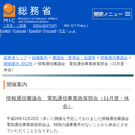
開閉メニュー
ご意見・ご提案
ENGLISH(TOP)
MIC ICT Policy
(
English
/
Français
/
Español
/
Русский
/
中文
/
عربي
)
総務省トップ
>
組織案内
>
審議会・委員会・会議等
>
情報通信審議会
>
開催案内 2012年
> 情報通信審議会 電気通信事業政策部会（11月度・
休会）
開催案内
情報通信審議会 電気通信事業政策部会（11月度・休
会）
平成24年11月22日（木）に開催を予定しておりました情報通信審議会
電気通信事業政策部会は、特段の議事案件がないことから休会とさせ
ていただくこととなりました。