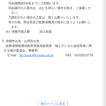
5)
会議開始5分前までに入室願います。
6)
会議中の入退出は、止むを得ない場合を除き、ご遠慮くだ
さい。
7)
遅刻された場合の入室は、固くお断りいたします。
8)
その他、部会長及び総務省職員の指示に従うようお願いし
ます。
（4
）傍聴可能人数
20
人程度
5
傍聴申込先・お問合せ先
総務省情報通信政策局放送政策課「地上デジタル放送推進に関
する検討委員会」事務局
E-mail
d1-council@soumu.go.jp
FAX 03-5253-5779
前のページに戻る