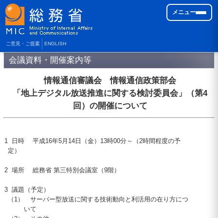
メニュー
ご意見・ご提案
ENGLISH
会議資料・開催案内等
情報通信審議会 情報通信政策部会
「地上デジタル放送推進に関する検討委員会」（第4
回）の開催について
1
日時 平成16年5月14日（金）13時00分～（2時間程度の予
定）
2
場所 総務省 第三特別会議室（9階）
3
議題（予定）
（1）
サーバー型放送に関する技術動向と利活用の在り方につ
いて