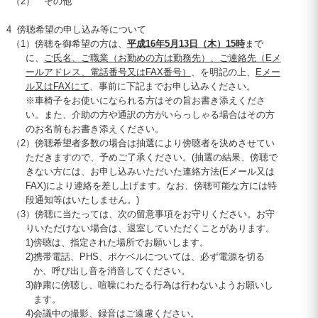
（2）
その他
4
傍聴希望の申し込み等について
（1
）傍聴を御希望の方は、
平成
16
年5月
13
日（木）
15
時
まで
に、
ご氏名、ご職業（お勤めの方は勤務先）、ご連絡先（Eメ
ールアドレス、電話番号又は
FAX
番号）
、を明記の上、
Eメー
ル又は
FAX
にて
、事前に下記までお申し込みください。
※車椅子をお使いになられる方はその旨お書き添えくださ
い。また、介助の方や通訳の方がいらっしゃる場合はその方
のお名前もお書き添えください。
（2
）傍聴希望者多数の場合は抽選により傍聴者を決めさせてい
ただきますので、予めご了承ください。(抽選の結果、傍聴で
きない方には、お申し込みいただいた連絡方法(Eメール又は
FAX
)により連絡を差し上げます。なお、傍聴可能な方には特
段通知等はいたしません。)
（3
）傍聴に当たっては、次の留意事項をお守りください。お守
りいただけない場合は、退室していただくことがあります。
1)
傍聴は、指定された場所でお願いします。
2)
携帯電話、
PHS
、ポケベルについては、必ず電源を切る
か、呼び出し音を消音してください。
3)
静粛に傍聴し、喧噪にわたる行為は行わないようお願いし
ます。
4)
会議中の撮影、録音はご遠慮ください。