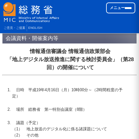
メニュー
ご意見・ご提案
ENGLISH
会議資料・開催案内等
情報通信審議会 情報通信政策部会
「地上デジタル放送推進に関する検討委員会」（第
28
回）の開催について
日時 平成
19
年4月
16
日（月）
10
時
00
分～（2時間程度の予
定）
場所 総務省 第一特別会議室（8階）
議題（予定）
（1）
地上放送のデジタル化に係る諸課題について
（2）
その他