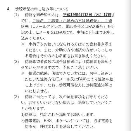
傍聴希望の申し込み等について
（1）
傍聴を御希望の方は、
平成
19
年4月
12
日（木）
17
時
ま
でに、
ご氏名、ご職業（お勤めの方は勤務先）、ご連
絡先（Eメールアドレス、電話番号又は
FAX
番号）
を明
記の上、
Eメール又は
FAX
にて
、事前に下記までお申し
込みください。
※
車椅子をお使いになられる方はその旨お書き添え
ください。また、介助の方や通訳の方がいらっしゃ
る場合はその方のお名前もお書き添えください。
（2）
傍聴希望者多数の場合は抽選により傍聴者を決めさ
せていただきますので、予めご了承ください。
※
抽選の結果、傍聴できない方には、お申し込みい
ただいた連絡方法(Eメール又は
FAX
)により連絡を差
し上げます。なお、傍聴可能な方には特段通知等は
いたしません。
（3）
傍聴に当たっては、次の留意事項をお守りくださ
い。お守りいただけない場合は、退室していただくこ
とがあります。
1)
傍聴は、指定された場所でお願いします。
2)
携帯電話、
PHS
、ポケベルについては、必ず電源を
切るか、呼び出し音を消音してください。