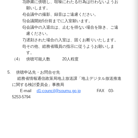
3)
静粛に傍聴し、喧噪にわたる行為は行わないようお
願いします。
4)
会議中の撮影、録音はご遠慮ください。
5)
会議開始5分前までに入室願います。
6)
会議中の入退出は、止むを得ない場合を除き、ご遠
慮ください。
7)
遅刻された場合の入室は、固くお断りいたします。
8)
その他、総務省職員の指示に従うようお願いしま
す。
（4）
傍聴可能人数
20
人程度
傍聴申込先・お問合せ先
総務省情報通信政策局地上放送課「地上デジタル放送推進
に関する検討委員会」事務局
E-mail
d1-council@soumu.go.jp
FAX 03-
5253-5794