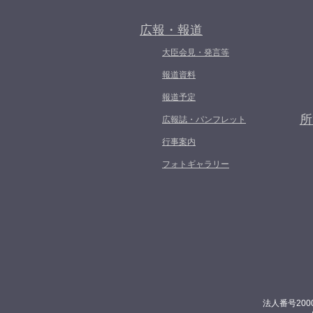
広報・報道
大臣会見・発言等
報道資料
報道予定
所
広報誌・パンフレット
行事案内
フォトギャラリー
法人番号200