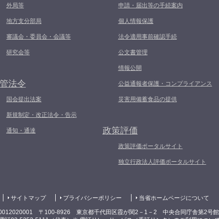
外局等
申請・届出等の手続案内
地方支分部局
個人情報保護
審議会・委員会・会議等
法令適用事前確認手続
研究会等
公文書管理
情報公開
管法令
公益通報者保護・コンプライアンス
国会提出法案
災害用備蓄食品の提供
新規制定・改正法令・告示
政策評価
通知・通達
政策評価ポータルサイト
独立行政法人評価ポータルサイト
サイトマップ
プライバシーポリシー
当省ホームページについて
0012020001 〒100-8926 東京都千代田区霞が関2－1－2 中央合同庁舎第2号