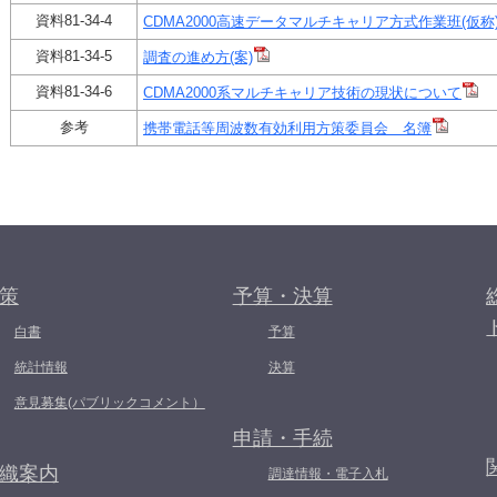
資料81-34-4
CDMA2000高速データマルチキャリア方式作業班(仮称
資料81-34-5
調査の進め方(案)
資料81-34-6
CDMA2000系マルチキャリア技術の現状について
参考
携帯電話等周波数有効利用方策委員会 名簿
策
予算・決算
白書
予算
統計情報
決算
意見募集(パブリックコメント）
申請・手続
織案内
調達情報・電子入札