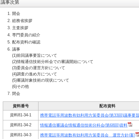
議事次第
開会
総務省挨拶
主査挨拶
専門委員の紹介
配布資料の確認
議事
(1)前回議事要旨について
(2)情報通信技術分科会での審議開始について
(3)委員会の運営方針について
(4)調査の進め方について
(5)審議対象技術の現状について
(6)その他
閉会
資料番号
配布資料
資料81-34-1
携帯電話等周波数有効利用方策委員会(第33回)議事要旨
資料81-34-2
情報通信審議会情報通信技術分科会(第68回)資料
資料81-34-3
携帯電話等周波数有効利用方策委員会 運営方針(案)