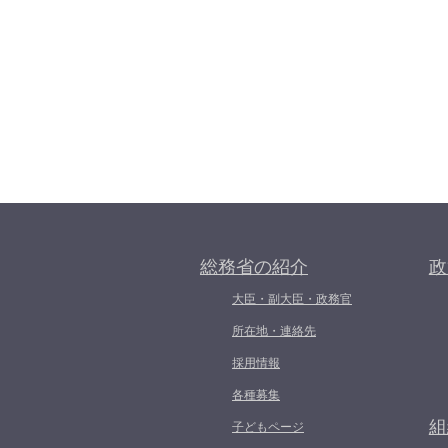
総務省の紹介
政
大臣・副大臣・政務官
所在地・連絡先
採用情報
各種募集
組
子どもページ