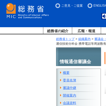
ご意見・ご提案
ENGLIS
総務省の紹介
広報・報道
総務省トップ
>
組織案内
>
審議会
通信技術分科会 携帯電話等周波数有
情報通信審議会
概要
委員名簿
審議中継
開催案内
会議資料