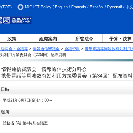
H(TOP)
MIC ICT Policy
(
English
/
Français
/
Español
/
Русский
/
中
政策
組織案内
所管法令
予算・決算
・委員会・会議等
>
情報通信審議会
>
会議資料
>
携帯電話等周波数有効利用
効利用方策委員会（第34回）配布資料
情報通信審議会 情報通信技術分科会
携帯電話等周波数有効利用方策委員会（第34回）配布資料
日時
平成21年8月7日(金)14：00～
場所
総務省 5階 第4特別会議室