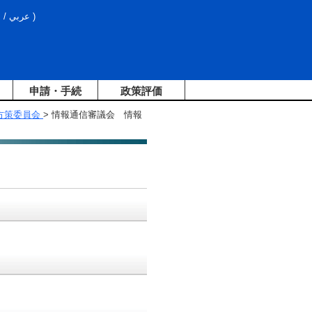
文
/
عربي
)
申請・手続
政策評価
方策委員会
> 情報通信審議会 情報