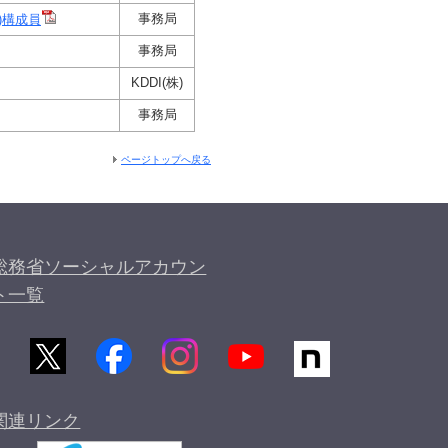
事務局
)構成員
事務局
KDDI(株)
事務局
ページトップへ戻る
総務省ソーシャルアカウン
ト一覧
関連リンク