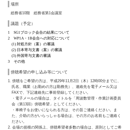
場所
総務省10階 総務省第1会議室
議題（予定）
1 SG1ブロック会合の結果について
2
WP1A・1B
会合への対応について
(1)
対処方針（案）の審議
(2)
日本寄与文書（案）の審議
(3)
外国寄与文書の審議
3 その他
傍聴希望の申し込み等について
1. 傍聴をご希望の方は、平成29年11月2日（木）12時00分までに、
氏名、職業（お勤めの方は勤務先）、連絡先を電子メール又は
FAXで、下記連絡先に事前登録してください。
・電子メールの場合は、タイトルを「周波数管理・作業計画委員
会（第13回）傍聴希望」としてください。
・車椅子をお使いになられる方は、その旨ご連絡ください。ま
た、介助の方がいらっしゃる場合は、その方のお名前もご連絡く
ださい。
2. 会場の規模の関係上、傍聴希望者多数の場合は、原則としてご希