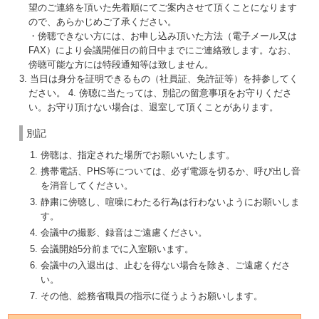
望のご連絡を頂いた先着順にてご案内させて頂くことになります
ので、あらかじめご了承ください。
・傍聴できない方には、お申し込み頂いた方法（電子メール又は
FAX）により会議開催日の前日中までにご連絡致します。なお、
傍聴可能な方には特段通知等は致しません。
3. 当日は身分を証明できるもの（社員証、免許証等）を持参してく
ださい。 4. 傍聴に当たっては、別記の留意事項をお守りくださ
い。お守り頂けない場合は、退室して頂くことがあります。
別記
傍聴は、指定された場所でお願いいたします。
携帯電話、PHS等については、必ず電源を切るか、呼び出し音
を消音してください。
静粛に傍聴し、喧噪にわたる行為は行わないようにお願いしま
す。
会議中の撮影、録音はご遠慮ください。
会議開始5分前までに入室願います。
会議中の入退出は、止むを得ない場合を除き、ご遠慮くださ
い。
その他、総務省職員の指示に従うようお願いします。