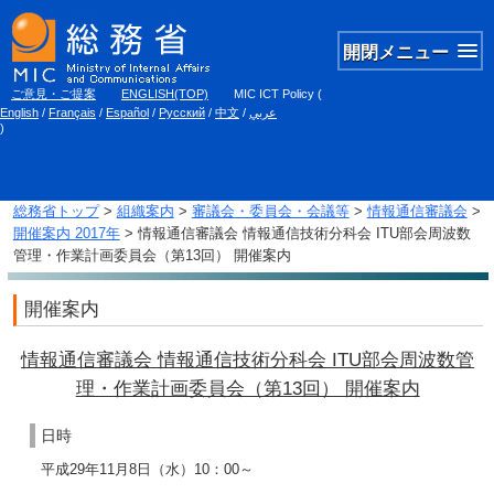
開閉メニュー
ご意見・ご提案
ENGLISH(TOP)
MIC ICT Policy
(
English
/
Français
/
Español
/
Русский
/
中文
/
عربي
)
総務省トップ
>
組織案内
>
審議会・委員会・会議等
>
情報通信審議会
>
開催案内 2017年
> 情報通信審議会 情報通信技術分科会 ITU部会周波数
管理・作業計画委員会（第13回） 開催案内
開催案内
情報通信審議会 情報通信技術分科会 ITU部会周波数管
理・作業計画委員会（第13回） 開催案内
日時
平成29年11月8日（水）10：00～