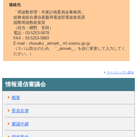
連絡先
「周波数管理・作業計画委員会事務局」
総務省総合通信基盤局電波部電波政策課
国際周波数政策室
（担当：網野、安田）
電話：03-5253-5878
FAX：03-5253-5883
E-mail：shusaku _atmark_ ml.soumu.go.jp
（スパム防止のため、「_atmark_」を@に変更して入力してく
ださい。）
ページトップへ戻る
情報通信審議会
概要
委員名簿
審議中継