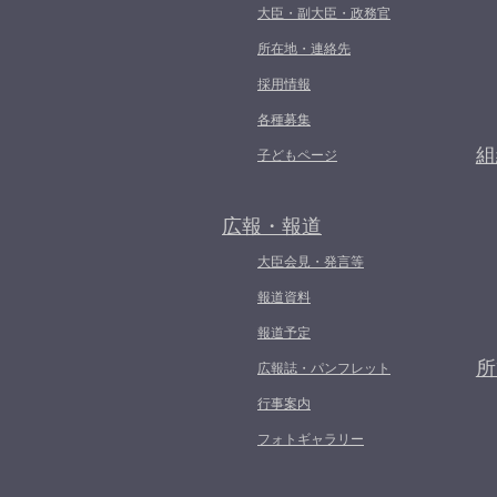
大臣・副大臣・政務官
所在地・連絡先
採用情報
各種募集
組
子どもページ
広報・報道
大臣会見・発言等
報道資料
報道予定
所
広報誌・パンフレット
行事案内
フォトギャラリー