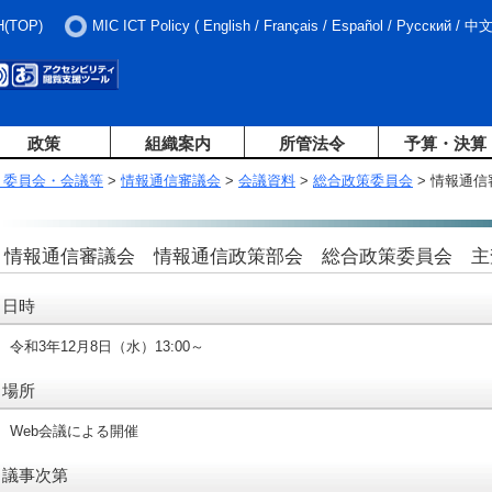
H(TOP)
MIC ICT Policy
(
English
/
Français
/
Español
/
Русский
/
中
政策
組織案内
所管法令
予算・決算
・委員会・会議等
>
情報通信審議会
>
会議資料
>
総合政策委員会
> 情報通
）
情報通信審議会 情報通信政策部会 総合政策委員会 主
日時
令和3年12月8日（水）13:00～
場所
Web会議による開催
議事次第