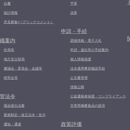
白書
予算
統計情報
決算
意見募集(パブリックコメント）
申請・手続
織案内
調達情報・電子入札
外局等
申請・届出等の手続案内
地方支分部局
個人情報保護
審議会・委員会・会議等
法令適用事前確認手続
研究会等
公文書管理
情報公開
管法令
公益通報者保護・コンプライアンス
国会提出法案
災害用備蓄食品の提供
新規制定・改正法令・告示
政策評価
通知・通達