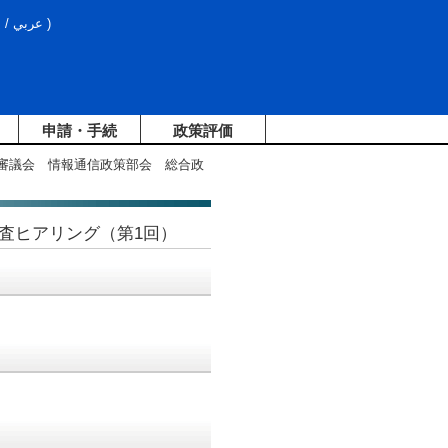
文
/
عربي
)
申請・手続
政策評価
信審議会 情報通信政策部会 総合政
査ヒアリング（第1回）