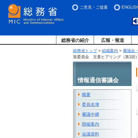
ご意見・ご提案
ENGLIS
総務省の紹介
広報・報道
総務省トップ
>
組織案内
>
審議会
策委員会 主査ヒアリング（第1回
情報通信審議会
概要
委員名簿
審議中継
開催案内
会議資料