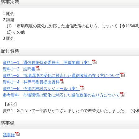
議事次第
1 開会
2 議題
(1) 「市場環境の変化に対応した通信政策の在り方」について【令和5年8月
(2) その他
3 閉会
配付資料
資料1ー1 通信政策特別委員会 開催要綱（案）
資料1ー2 諮問書
資料1ー3 市場環境の変化に対応した通信政策の在り方について
資料1ー4 林専門委員提出資料
資料1ー5 今後の検討スケジュール（案）
参考資料 市場環境の変化に対応した通信政策の在り方について
【追記】
資料1―3について一部誤りがございましたので差替えいたしました。（
令和
議事録
議事録