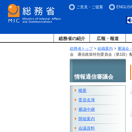
ご意見・ご提案
ENGLIS
総務省の紹介
広報・報道
総務省トップ
>
組織案内
>
審議会
会 通信政策特別委員会（第1回）
情報通信審議会
概要
委員名簿
審議中継
開催案内
会議資料