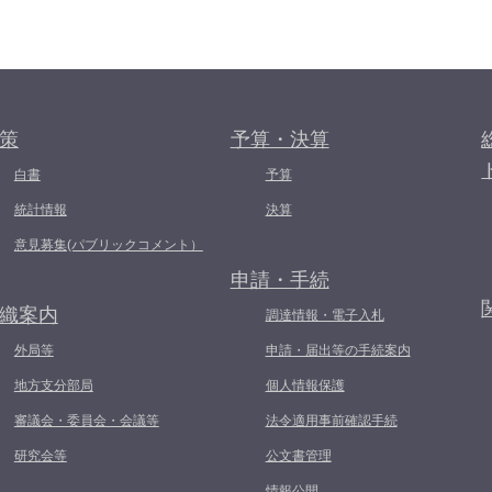
策
予算・決算
白書
予算
統計情報
決算
意見募集(パブリックコメント）
申請・手続
織案内
調達情報・電子入札
外局等
申請・届出等の手続案内
地方支分部局
個人情報保護
審議会・委員会・会議等
法令適用事前確認手続
研究会等
公文書管理
情報公開