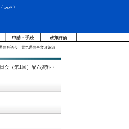
文
/
عربي
)
申請・手続
政策評価
報通信審議会 電気通信事業政策部
員会（第1回）配布資料・