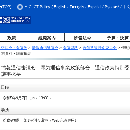
H(TOP)
MIC ICT Policy
(
English
/
Français
/
Español
/
Русский
/
中
政策
組織案内
所管法令
予算・決算
・委員会・会議等
>
情報通信審議会
>
会議資料
>
通信政策特別委員会
> 情
配布資料・議事概要
情報通信審議会 電気通信事業政策部会 通信政策特別委
議事概要
日時
令和5年9月7日（木）13:00～
場所
総務省8階 第1特別会議室（Web会議併用）