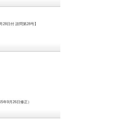
28日付 諮問第28号】
5年9月26日修正
）