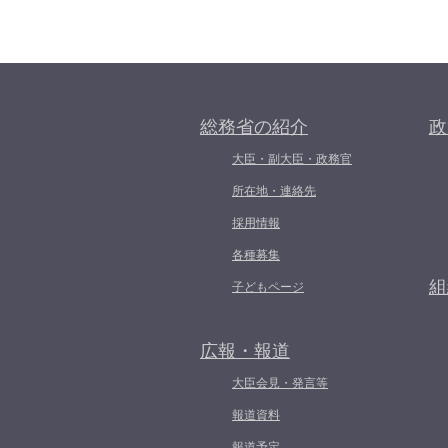
総務省の紹介
政
大臣・副大臣・政務官
所在地・連絡先
採用情報
各種募集
組
子どもページ
広報・報道
大臣会見・発言等
報道資料
報道予定