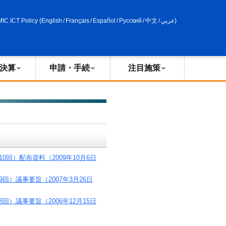
申請・手続
政策評価
MIC ICT Policy
(
English
/
Français
/
Español
/
Русский
/
中文
/
عربي
)
決算
申請・手続
注目施策
回）配布資料（2009年10月6日
）議事要旨（2007年3月26日
）議事要旨（2006年12月15日