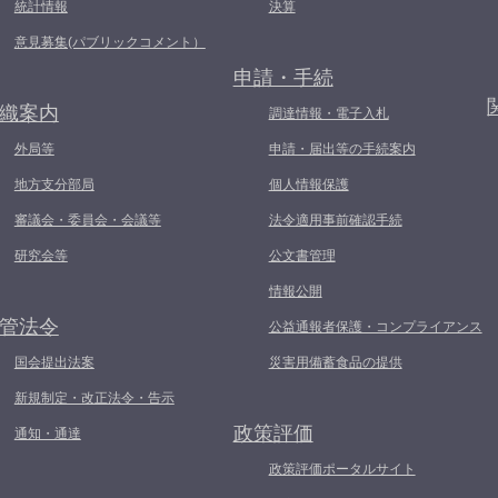
統計情報
決算
意見募集(パブリックコメント）
申請・手続
織案内
調達情報・電子入札
外局等
申請・届出等の手続案内
地方支分部局
個人情報保護
審議会・委員会・会議等
法令適用事前確認手続
研究会等
公文書管理
情報公開
管法令
公益通報者保護・コンプライアンス
国会提出法案
災害用備蓄食品の提供
新規制定・改正法令・告示
政策評価
通知・通達
政策評価ポータルサイト