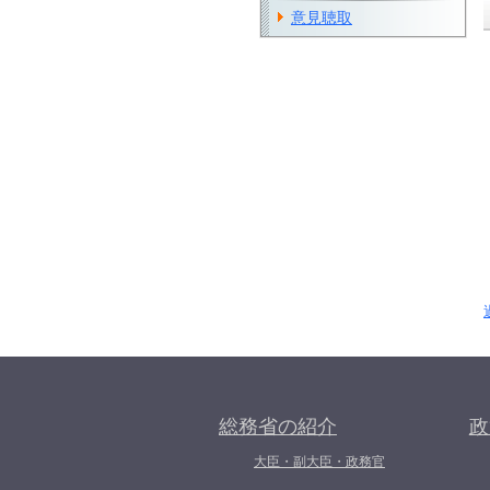
意見聴取
総務省の紹介
政
大臣・副大臣・政務官