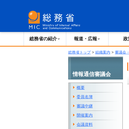
総務省の紹介
広報・報道
総務省の紹介
報道・広報
政
総務省トップ
>
組織案内
>
審議会
情報通信審議会
概要
委員名簿
審議中継
開催案内
会議資料