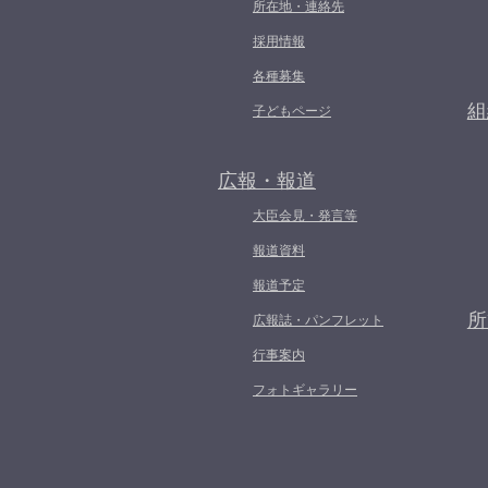
所在地・連絡先
採用情報
各種募集
組
子どもページ
広報・報道
大臣会見・発言等
報道資料
報道予定
所
広報誌・パンフレット
行事案内
フォトギャラリー