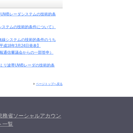
帯UWBレーダシステムの技術的条
線システムの技術的条件について）
B無線システムの技術的条件のうち
成18年3月24日発表】
情報通信審議会からの一部答申）
ミリ波帯UWBレーダの技術的条
ページトップへ戻る
総務省ソーシャルアカウン
ト一覧