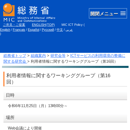
開閉メニュー
ご意見・ご提案
ENGLISH(TOP)
MIC ICT Policy
(
English
/
Français
/
Español
/
Русский
/
中文
/
عربي
)
総務省トップ
>
組織案内
>
研究会等
>
ICTサービスの利用環境の整備に
関する研究会
> 利用者情報に関するワーキンググループ（第16回）
利用者情報に関するワーキンググループ（第16
回）
日時
令和6年11月25日（月）13時00分～
場所
Web会議により開催