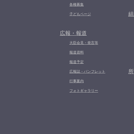
各種募集
組
子どもページ
広報・報道
大臣会見・発言等
報道資料
報道予定
所
広報誌・パンフレット
行事案内
フォトギャラリー