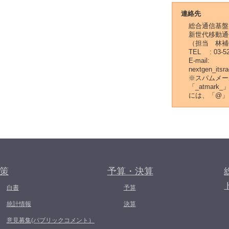
連絡先
総合通信基盤
新世代移動
（担当 林
TEL : 03-5
E-mail:
nextgen_itsr
※スパムメー
「_atmar
には、「@」
策
予算・決算
白書
予算
統計情報
決算
意見募集(パブリックコメント）