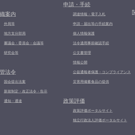
申請・手続
織案内
調達情報・電子入札
外局等
申請・届出等の手続案内
地方支分部局
個人情報保護
審議会・委員会・会議等
法令適用事前確認手続
研究会等
公文書管理
情報公開
管法令
公益通報者保護・コンプライアンス
国会提出法案
災害用備蓄食品の提供
新規制定・改正法令・告示
政策評価
通知・通達
政策評価ポータルサイト
独立行政法人評価ポータルサイト