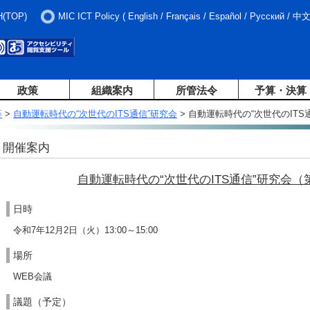
H(TOP)
MIC ICT Policy
(
English
/
Français
/
Español
/
Русский
/
中
政策
組織案内
所管法令
予算・決算
等
>
自動運転時代の“次世代のITS通信”研究会
> 自動運転時代の“次世代のITS
開催案内
自動運転時代の“次世代のITS通信”研究会（
日時
令和7年12月2日（火）13:00～15:00
場所
WEB会議
議題（予定）