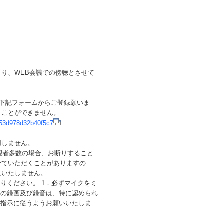
り、WEB会議での傍聴とさせて
に下記フォームからご登録願いま
くことができません。
9e53d978d32b40f5c7
用しません。
望者多数の場合、お断りすること
せていただくことがありますの
はいたしません。
りください。 1．必ずマイクをミ
議の録画及び録音は、特に認められ
の指示に従うようお願いいたしま