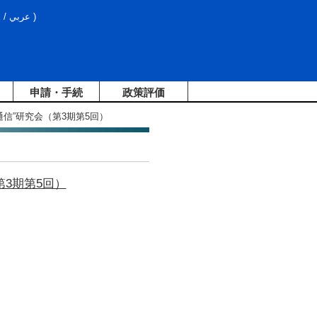
文
/
عربي
)
申請・手続
政策評価
通信”研究会（第3期第5回）
第3期第5回）