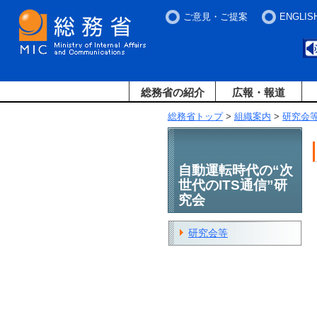
ご意見・ご提案
ENGLIS
総務省の紹介
広報・報道
総務省トップ
>
組織案内
>
研究会
自動運転時代の“次
世代のITS通信”研
究会
研究会等