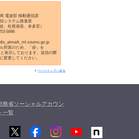
局 電波部 移動通信課
通信システム推進室
補佐、松尾係長、本多官）
253-5896
adio_atmark_ml.soumu.go.jp
ル対策のため、「@」を
k_」と表示しております。送信の際
に変更してください。
ページトップへ戻る
総務省ソーシャルアカウン
ト一覧