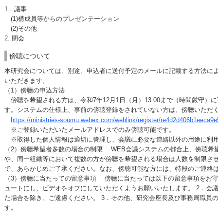
1．議事
(1)構成員等からのプレゼンテーション
(2)その他
2. 閉会
傍聴について
本研究会については、別途、申込者に送付予定のメールに記載する方法によ
いただきます。
（1）傍聴の申込方法
傍聴を希望される方は、令和7年12月1日（月）13:00まで（時間厳守）
す。システムの仕様上、事前の傍聴登録をされていない方は、傍聴いただ
https://ministries-soumu.webex.com/weblink/register/re4d2d406b1eeca
※ご登録いただいたメールアドレスでのみ傍聴可能です。
※取得した個人情報は適切に管理し、会議に必要な連絡以外の用途に利
（2）傍聴希望者多数の場合の制限 WEB会議システムの都合上、傍聴希
や、同一組織等において複数の方が傍聴を希望される場合は人数を制限さ
で、あらかじめご了承ください。なお、傍聴可能な方には、特段のご連絡
（3）傍聴に当たっての留意事項 傍聴に当たっては以下の留意事項をお守
ュートにし、ビデオをオフにしていただくようお願いいたします。 2．会
た場合を除き、ご遠慮ください。 3．その他、研究会座長及び事務局職員
す。