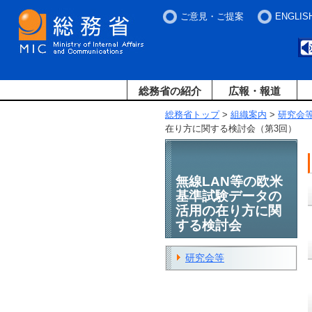
ご意見・ご提案
ENGLIS
総務省の紹介
広報・報道
総務省トップ
>
組織案内
>
研究会
在り方に関する検討会（第3回）
無線LAN等の欧米
基準試験データの
活用の在り方に関
する検討会
研究会等