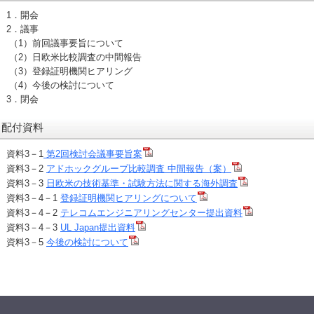
1．開会
2．議事
（1）前回議事要旨について
（2）日欧米比較調査の中間報告
（3）登録証明機関ヒアリング
（4）今後の検討について
3．閉会
配付資料
資料3－1
第2回検討会議事要旨案
資料3－2
アドホックグループ比較調査 中間報告（案）
資料3－3
日欧米の技術基準・試験方法に関する海外調査
資料3－4－1
登録証明機関ヒアリングについて
資料3－4－2
テレコムエンジニアリングセンター提出資料
資料3－4－3
UL Japan提出資料
資料3－5
今後の検討について