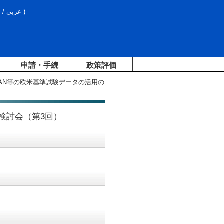
文
/
عربي
)
申請・手続
政策評価
LAN等の欧米基準試験データの活用の
検討会（第3回）