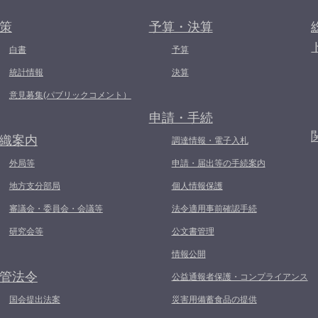
策
予算・決算
白書
予算
統計情報
決算
意見募集(パブリックコメント）
申請・手続
織案内
調達情報・電子入札
外局等
申請・届出等の手続案内
地方支分部局
個人情報保護
審議会・委員会・会議等
法令適用事前確認手続
研究会等
公文書管理
情報公開
管法令
公益通報者保護・コンプライアンス
国会提出法案
災害用備蓄食品の提供