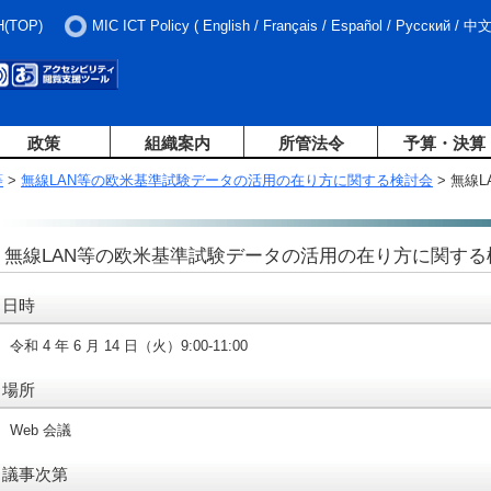
H(TOP)
MIC ICT Policy
(
English
/
Français
/
Español
/
Русский
/
中
政策
組織案内
所管法令
予算・決算
等
>
無線LAN等の欧米基準試験データの活用の在り方に関する検討会
> 無線
無線LAN等の欧米基準試験データの活用の在り方に関する
日時
令和 4 年 6 月 14 日（火）9:00-11:00
場所
Web 会議
議事次第