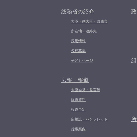
総務省の紹介
政
大臣・副大臣・政務官
所在地・連絡先
採用情報
各種募集
組
子どもページ
広報・報道
大臣会見・発言等
報道資料
報道予定
所
広報誌・パンフレット
行事案内