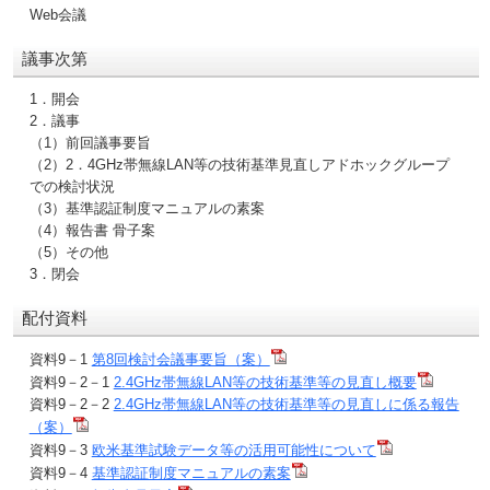
Web会議
議事次第
1．開会
2．議事
（1）前回議事要旨
（2）2．4GHz帯無線LAN等の技術基準見直しアドホックグループ
での検討状況
（3）基準認証制度マニュアルの素案
（4）報告書 骨子案
（5）その他
3．閉会
配付資料
資料9－1
第8回検討会議事要旨（案）
資料9－2－1
2.4GHz帯無線LAN等の技術基準等の見直し概要
資料9－2－2
2.4GHz帯無線LAN等の技術基準等の見直しに係る報告
（案）
資料9－3
欧米基準試験データ等の活用可能性について
資料9－4
基準認証制度マニュアルの素案