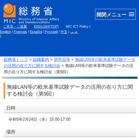
開閉メニュー
ご意見・ご提案
ENGLISH(TOP)
MIC ICT Policy
(
English
/
Français
/
Español
/
Русский
/
中文
/
عربي
)
総務省トップ
>
組織案内
>
研究会等
>
無線LAN等の欧米基準試験データ
の活用の在り方に関する検討会
> 無線LAN等の欧米基準試験データの活
用の在り方に関する検討会（第9回）
無線LAN等の欧米基準試験データの活用の在り方に関
する検討会（第9回）
日時
令和5年2月24日（水）15:00-17:00
場所