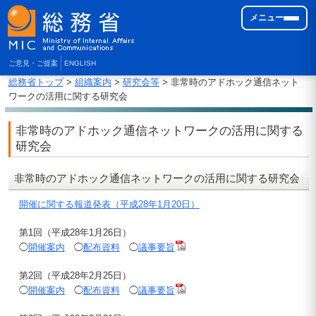
メニュー
ご意見・ご提案
ENGLISH
総務省トップ
>
組織案内
>
研究会等
> 非常時のアドホック通信ネット
ワークの活用に関する研究会
非常時のアドホック通信ネットワークの活用に関する
研究会
非常時のアドホック通信ネットワークの活用に関する研究会
開催に関する報道発表（平成28年1月20日）
第1回（平成28年1月26日）
◯
開催案内
◯
配布資料
◯
議事要旨
第2回（平成28年2月25日）
◯
開催案内
◯
配布資料
◯
議事要旨