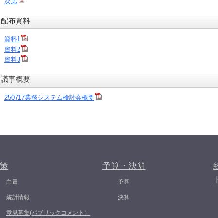
次第
配布資料
資料1
資料2
資料3
議事概要
250717業務システム検討会概要
策
予算・決算
白書
予算
統計情報
決算
意見募集(パブリックコメント）