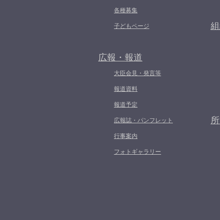
各種募集
組
子どもページ
広報・報道
大臣会見・発言等
報道資料
報道予定
所
広報誌・パンフレット
行事案内
フォトギャラリー