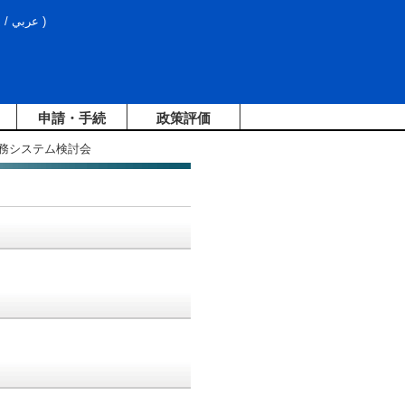
文
/
عربي
)
申請・手続
政策評価
業務システム検討会