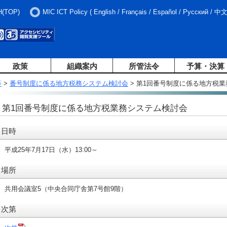
H(TOP)
MIC ICT Policy
(
English
/
Français
/
Español
/
Русский
/
中
政策
組織案内
所管法令
予算・決算
等
>
番号制度に係る地方税務システム検討会
> 第1回番号制度に係る地方税
第1回番号制度に係る地方税業務システム検討会
日時
平成25年7月17日（水）13:00～
場所
共用会議室5（中央合同庁舎第7号館9階）
次第