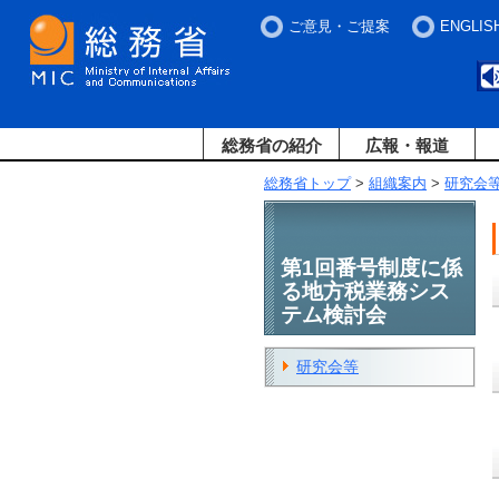
ご意見・ご提案
ENGLIS
総務省の紹介
広報・報道
総務省トップ
>
組織案内
>
研究会
第1回番号制度に係
る地方税業務シス
テム検討会
研究会等