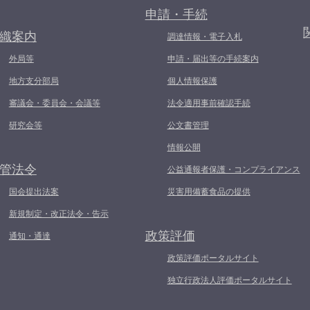
申請・手続
織案内
調達情報・電子入札
外局等
申請・届出等の手続案内
地方支分部局
個人情報保護
審議会・委員会・会議等
法令適用事前確認手続
研究会等
公文書管理
情報公開
管法令
公益通報者保護・コンプライアンス
国会提出法案
災害用備蓄食品の提供
新規制定・改正法令・告示
政策評価
通知・通達
政策評価ポータルサイト
独立行政法人評価ポータルサイト