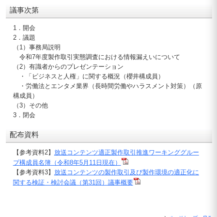
議事次第
1．開会
2．議題
（1）事務局説明
令和7年度製作取引実態調査における情報漏えいについて
（2）有識者からのプレゼンテーション
・「ビジネスと人権」に関する概況（櫻井構成員）
・労働法とエンタメ業界（長時間労働やハラスメント対策）（原
構成員）
（3）その他
3．閉会
配布資料
【参考資料2】
放送コンテンツ適正製作取引推進ワーキンググルー
プ構成員名簿（令和8年5月11日現在）
【参考資料3】
放送コンテンツの製作取引及び製作環境の適正化に
関する検証・検討会議（第31回）議事概要