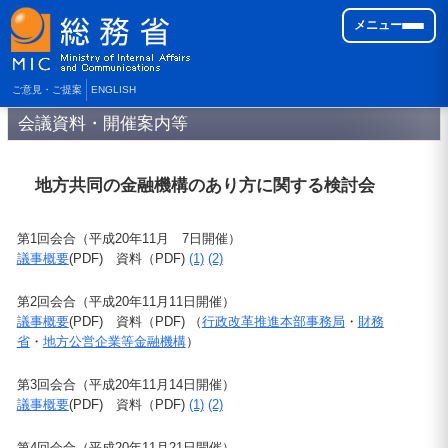
メニュー
ご意見・ご提案
ENGLISH
会議資料・開催案内等
地方共同の金融機構のあり方に関する検討会
第1回会合（平成
20
年
11
月 7日開催）
議事概要
(PDF) 資料（PDF)
(1)
(2)
第2回会合（平成
20
年
11
月
11
日開催）
議事概要
(PDF) 資料（PDF) （
行政改革推進本部事務局
・
財務
省
・
地方公営企業等金融機構
）
第3回会合（平成
20
年
11
月
14
日開催）
議事概要
(PDF) 資料（PDF)
(1)
(2)
第4回会合（平成
20
年
11
月
21
日開催）