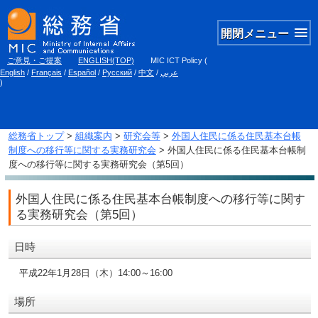
開閉メニュー
ご意見・ご提案
ENGLISH(TOP)
MIC ICT Policy
(
English
/
Français
/
Español
/
Русский
/
中文
/
عربي
)
総務省トップ
>
組織案内
>
研究会等
>
外国人住民に係る住民基本台帳
制度への移行等に関する実務研究会
> 外国人住民に係る住民基本台帳制
度への移行等に関する実務研究会（第5回）
外国人住民に係る住民基本台帳制度への移行等に関す
る実務研究会（第5回）
日時
平成22年1月28日（木）14:00～16:00
場所