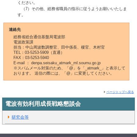
ください。
（7）その他、総務省職員の指示に従うようお願いいたしま
す。
連絡先
総務省総合通信基盤局電波部
電波政策課
担当：中山周波数調整官、田中係長、榎官、木村官
TEL：03-5253-5909（直通）
FAX：03-5253-5940
E-mail ： denpa.seisaku_atmark_ml.soumu.go.jp
※スパムメール対策のため、「@」を「_atmark_」と表示して
おります。 送信の際には、「@」に変更してください。
ページトップへ戻る
電波有効利用成長戦略懇談会
研究会等