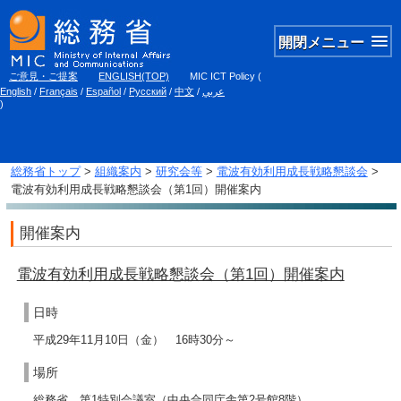
開閉メニュー
ご意見・ご提案
ENGLISH(TOP)
MIC ICT Policy
(
English
/
Français
/
Español
/
Русский
/
中文
/
عربي
)
総務省トップ
>
組織案内
>
研究会等
>
電波有効利用成長戦略懇談会
>
電波有効利用成長戦略懇談会（第1回）開催案内
開催案内
電波有効利用成長戦略懇談会（第1回）開催案内
日時
平成29年11月10日（金） 16時30分～
場所
総務省 第1特別会議室（中央合同庁舎第2号館8階）