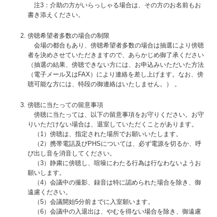
注3：介助の方がいらっしゃる場合は、その方のお名前もお
書き添えください。
傍聴希望者多数の場合の制限
会場の都合もあり、傍聴希望者多数の場合は抽選により傍聴
者を決めさせていただきますので、あらかじめ御了承ください
（抽選の結果、傍聴できない方には、お申込みいただいた方法
（電子メール又はFAX）により連絡を差し上げます。なお、傍
聴可能な方には、特段の御連絡はいたしません。） 。
傍聴に当たっての留意事項
傍聴に当たっては、以下の留意事項をお守りください。お守
りいただけない場合は、退室していただくことがあります。
（1）傍聴は、指定された場所でお願いいたします。
（2）携帯電話及びPHSについては、必ず電源を切るか、呼
び出し音を消音してください。
（3）静粛に傍聴し、喧噪にわたる行為は行なわないようお
願いします。
（4）会議中の撮影、録音は特に認められた場合を除き、御
遠慮ください。
（5）会議開始5分前までに入室願います。
（6）会議中の入退出は、やむを得ない場合を除き、御遠慮