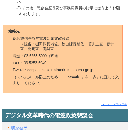
い。
(3)
その他、懇談会座長及び事務局職員の指示に従うようお願
いいたします。
連絡先
総合通信基盤局電波部電波政策課
（担当：棚田課長補佐、秋山課長補佐、笹川主査、伊井
官、松元官、高梨官）
03-5253-5909（直通）
電話：
03-5253-5940
FAX：
denpa.seisaku_atmark_ml.soumu.go.jp
E-mail：
（スパムメール防止のため、「_atmark_」を「@」に直して入
力してください。）
ページトップへ戻る
デジタル変革時代の電波政策懇談会
研究会等