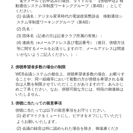
電子メールでお申込みの場合、タイトルを「【傍聴申込】移
動通信システム等制度ワーキンググループ（第4回）」として
ください。
(1)
会議名：デジタル変革時代の電波政策懇談会 移動通信シ
ステム等制度ワーキンググループ（第4回）
(2)
氏名：
(3)
団体名（記者の方は記者クラブ所属の有無）：
(4)
連絡先（eメールアドレス及び電話番号）（後日、傍聴方法
等に関するメールをお送りしますので、メールアドレスは間違
いがないようご記入ください。）：
2. 傍聴希望者多数の場合の制限
WEB会議システムの都合上、傍聴希望者多数の場合、お断りす
ることや、同一組織等において複数の方が傍聴を希望される場
合は人数を制限させていただくことがありますので、あらかじ
めご了承ください。なお、傍聴可能な方には、特段の御連絡は
いたしません。
3. 傍聴に当たっての留意事項
傍聴に当たっては以下の留意事項をお守りください。
(1)
必ずマイクをミュートにし、ビデオをオフにしていただく
ようお願いいたします。
(2)
会議の録音は特に認められた場合を除き、御遠慮くださ