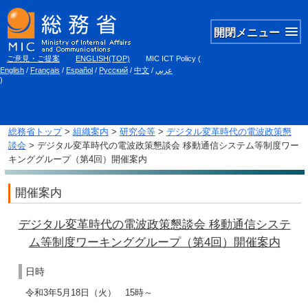
開閉メニュー
ご意見・ご提案
ENGLISH(TOP)
MIC ICT Policy
(
English
/
Français
/
Español
/
Русский
/
中文
/
عربي
)
総務省トップ
>
組織案内
>
研究会等
>
デジタル変革時代の電波政策懇
談会
> デジタル変革時代の電波政策懇談会 移動通信システム等制度ワー
キンググループ（第4回）開催案内
開催案内
デジタル変革時代の電波政策懇談会 移動通信システ
ム等制度ワーキンググループ（第4回）開催案内
日時
令和3年5月18日（火） 15時～