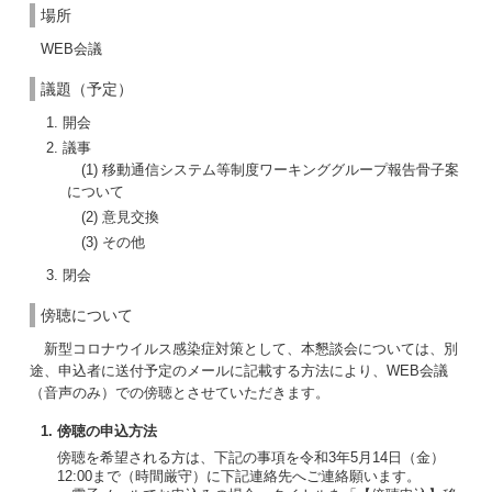
場所
WEB会議
議題（予定）
開会
議事
(1) 移動通信システム等制度ワーキンググループ報告骨子案
について
(2) 意見交換
(3) その他
閉会
傍聴について
新型コロナウイルス感染症対策として、本懇談会については、別
途、申込者に送付予定のメールに記載する方法により、WEB会議
（音声のみ）での傍聴とさせていただきます。
1. 傍聴の申込方法
傍聴を希望される方は、下記の事項を令和3年5月14日（金）
12:00まで（時間厳守）に下記連絡先へご連絡願います。