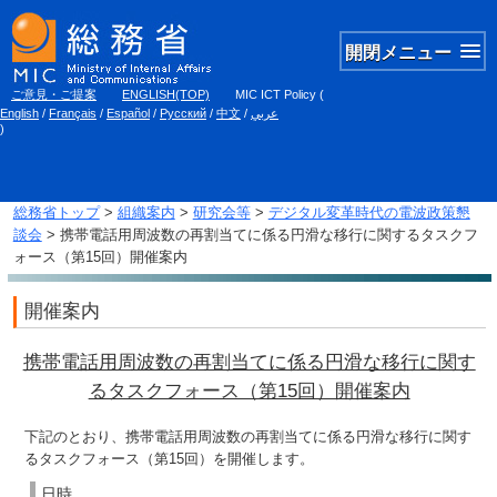
開閉メニュー
ご意見・ご提案
ENGLISH(TOP)
MIC ICT Policy
(
English
/
Français
/
Español
/
Русский
/
中文
/
عربي
)
総務省トップ
>
組織案内
>
研究会等
>
デジタル変革時代の電波政策懇
談会
> 携帯電話用周波数の再割当てに係る円滑な移行に関するタスクフ
ォース（第15回）開催案内
開催案内
携帯電話用周波数の再割当てに係る円滑な移行に関す
るタスクフォース（第15回）開催案内
下記のとおり、携帯電話用周波数の再割当てに係る円滑な移行に関す
るタスクフォース（第15回）を開催します。
日時