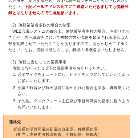
の方法をご案内するため、必ず傍聴登録フォームからお申し込みく
ださい。
下記メールアドレス宛てにご連絡いただきましても傍聴登
録とはなりませんのでご留意願います。
（2）傍聴希望者多数の場合の制限
WEB会議システムの都合上、傍聴希望者多数の場合、お断りする
ことや、同一組織等において複数の方が傍聴を希望される場合は人
数を制限させていただくことがありますので、あらかじめご了承く
ださい。なお、傍聴可能な方には、特段の御連絡はいたしません。
（3）傍聴に当たっての留意事項
傍聴に当たっては以下の留意事項をお守りください。
必ずマイクをミュートにし、ビデオをオフにしていただくよう
お願いいたします。
会議の録音及び録画は特に認められた場合を除き、御遠慮くだ
さい。
その他、タスクフォース主任及び事務局職員の指示に従うよう
お願いいたします。
連絡先
総合通信基盤局電波部電波政策課、移動通信課
（担当：宮良周波数調整官、小柳係長、長嶋官）