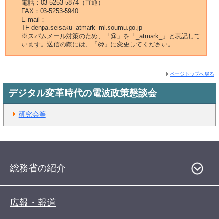
電話：03-5253-5874（直通）
FAX：03-5253-5940
E-mail：
TF-denpa.seisaku_atmark_ml.soumu.go.jp
※スパムメール対策のため、「@」を「_atmark_」と表記して
います。送信の際には、「@」に変更してください。
ページトップへ戻る
デジタル変革時代の電波政策懇談会
研究会等
総務省の紹介
広報・報道