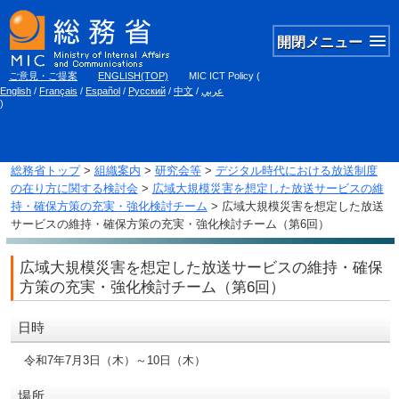
開閉メニュー
ご意見・ご提案
ENGLISH(TOP)
MIC ICT Policy
(
English
/
Français
/
Español
/
Русский
/
中文
/
عربي
)
総務省トップ
>
組織案内
>
研究会等
>
デジタル時代における放送制度
の在り方に関する検討会
>
広域大規模災害を想定した放送サービスの維
持・確保方策の充実・強化検討チーム
> 広域大規模災害を想定した放送
サービスの維持・確保方策の充実・強化検討チーム（第6回）
広域大規模災害を想定した放送サービスの維持・確保
方策の充実・強化検討チーム（第6回）
日時
令和7年7月3日（木）～10日（木）
場所