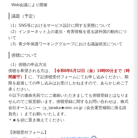
Web会議により開催
議題（予定）
（1）SNS等におけるサービス設計に関する実態について
（2）インターネット上の違法・有害情報を巡る諸外国の動向につ
いて
（3）青少年保護ワーキンググループにおける議論状況について
傍聴について
（1）傍聴の申込方法
傍聴を希望される方は、
【令和8年6月12日（金）14時00分まで（時
間厳守）】
に、下記傍聴受付フォームにてお申し込みください。期
限を超過しての申し込みはお受けしかねますので、あらかじめご了
承ください。
※以下の連絡先宛てにご連絡いただきましても傍聴登録とはなりま
せんのでご留意願います。傍聴登録に関するお問い合わせは、株式
会社オーエムシー（y_tanaka★omc.co.jp（会合運営補助に係る請
負先））までお願いいたします。
＊★を@に置き換えてください
【傍聴受付フォーム】