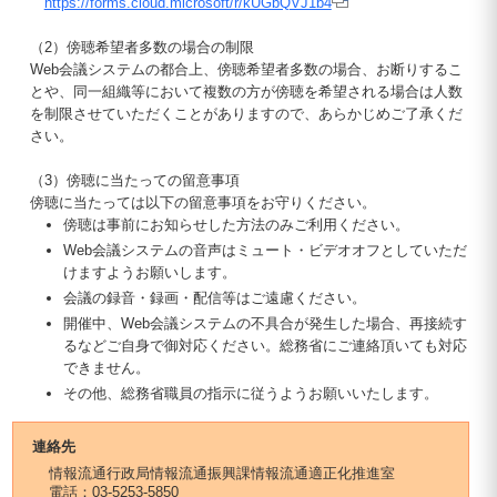
https://forms.cloud.microsoft/r/kUGbQVJ1b4
（2）傍聴希望者多数の場合の制限
Web会議システムの都合上、傍聴希望者多数の場合、お断りするこ
とや、同一組織等において複数の方が傍聴を希望される場合は人数
を制限させていただくことがありますので、あらかじめご了承くだ
さい。
（3）傍聴に当たっての留意事項
傍聴に当たっては以下の留意事項をお守りください。
傍聴は事前にお知らせした方法のみご利用ください。
Web会議システムの音声はミュート・ビデオオフとしていただ
けますようお願いします。
会議の録音・録画・配信等はご遠慮ください。
開催中、Web会議システムの不具合が発生した場合、再接続す
るなどご自身で御対応ください。総務省にご連絡頂いても対応
できません。
その他、総務省職員の指示に従うようお願いいたします。
連絡先
情報流通行政局情報流通振興課情報流通適正化推進室
電話：03-5253-5850