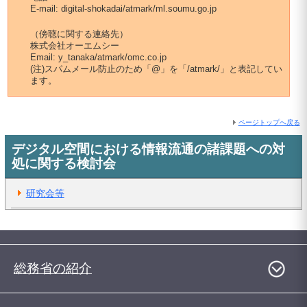
E-mail: digital-shokadai/atmark/ml.soumu.go.jp
（傍聴に関する連絡先）
株式会社オーエムシー
Email: y_tanaka/atmark/omc.co.jp
(注)スパムメール防止のため「@」を「/atmark/」と表記してい
ます。
ページトップへ戻る
デジタル空間における情報流通の諸課題への対
処に関する検討会
研究会等
総務省の紹介