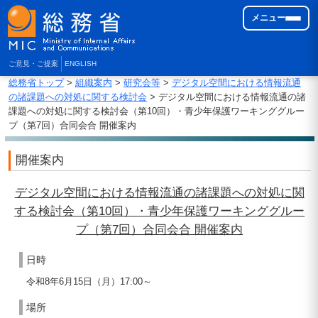
メニュー
ご意見・ご提案
ENGLISH
総務省トップ
>
組織案内
>
研究会等
>
デジタル空間における情報流通
の諸課題への対処に関する検討会
> デジタル空間における情報流通の諸
課題への対処に関する検討会（第10回）・青少年保護ワーキンググルー
プ（第7回）合同会合 開催案内
開催案内
デジタル空間における情報流通の諸課題への対処に関
する検討会（第10回）・青少年保護ワーキンググルー
プ（第7回）合同会合 開催案内
日時
令和8年6月15日（月）17:00～
場所