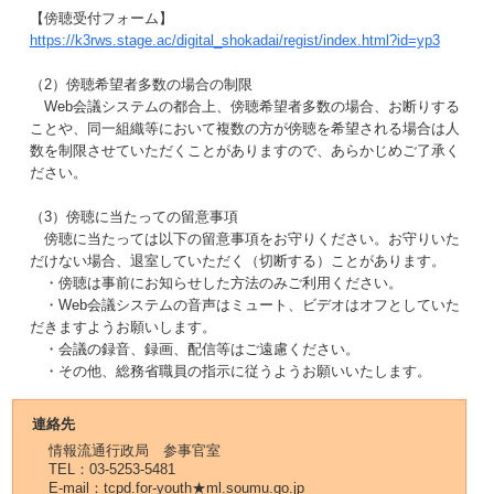
【傍聴受付フォーム】
https://k3rws.stage.ac/digital_shokadai/regist/index.html?id=yp3
（2）傍聴希望者多数の場合の制限
Web会議システムの都合上、傍聴希望者多数の場合、お断りする
ことや、同一組織等において複数の方が傍聴を希望される場合は人
数を制限させていただくことがありますので、あらかじめご了承く
ださい。
（3）傍聴に当たっての留意事項
傍聴に当たっては以下の留意事項をお守りください。お守りいた
だけない場合、退室していただく（切断する）ことがあります。
・傍聴は事前にお知らせした方法のみご利用ください。
・Web会議システムの音声はミュート、ビデオはオフとしていた
だきますようお願いします。
・会議の録音、録画、配信等はご遠慮ください。
・その他、総務省職員の指示に従うようお願いいたします。
連絡先
情報流通行政局 参事官室
TEL：03-5253-5481
E-mail：tcpd.for-youth★ml.soumu.go.jp