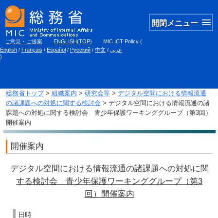
開閉メニュー
ご意見・ご提案
ENGLISH(TOP)
MIC ICT Policy
(
English
/
Français
/
Español
/
Русский
/
中文
/
عربي
)
総務省トップ
>
組織案内
>
研究会等
>
デジタル空間における情報流通
の諸課題への対処に関する検討会
> デジタル空間における情報流通の諸
課題への対処に関する検討会 青少年保護ワーキンググループ（第3回）
開催案内
開催案内
デジタル空間における情報流通の諸課題への対処に関
する検討会 青少年保護ワーキンググループ（第3
回）開催案内
日時