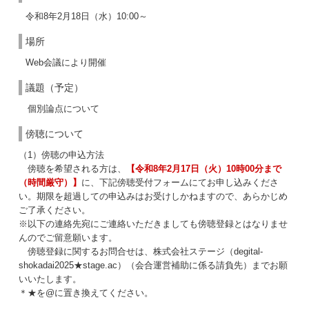
令和8年2月18日（水）10:00～
場所
Web会議により開催
議題（予定）
個別論点について
傍聴について
（1）傍聴の申込方法
傍聴を希望される方は、
【令和8年2月17日（火）10時00分まで
（時間厳守）】
に、下記傍聴受付フォームにてお申し込みくださ
い。期限を超過しての申込みはお受けしかねますので、あらかじめ
ご了承ください。
※以下の連絡先宛にご連絡いただきましても傍聴登録とはなりませ
んのでご留意願います。
傍聴登録に関するお問合せは、株式会社ステージ（degital-
shokadai2025★stage.ac）（会合運営補助に係る請負先）までお願
いいたします。
＊★を@に置き換えてください。