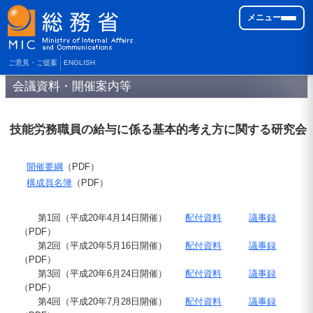
メニュー
ご意見・ご提案
ENGLISH
会議資料・開催案内等
技能労務職員の給与に係る基本的考え方に関する研究会
開催要綱
（
PDF
）
構成員名簿
（
PDF
）
第1回（平成
20
年4月
14
日開催）
配付資料
議事録
（
PDF
）
第2回（平成
20
年5月
16
日開催）
配付資料
議事録
（
PDF
）
第3回（平成
20
年6月
24
日開催）
配付資料
議事録
（
PDF
）
第4回（平成
20
年7月
28
日開催）
配付資料
議事録