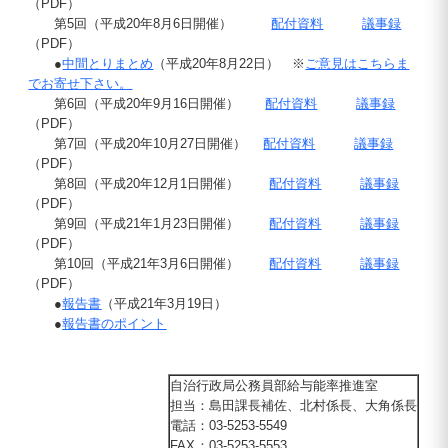
（
PDF
）
第5回（平成
20
年8月6日開催）
配付資料
議事録
（
PDF
）
●
中間とりまとめ
（平成
20
年8月
22
日） ※
ご意見はこちらま
でお寄せ下さい。
第6回（平成
20
年9月
16
日開催）
配付資料
議事録
（
PDF
）
第7回（平成20年10月27日開催）
配付資料
議事録
（
PDF
）
第8回（平成20年12月1日開催）
配付資料
議事録
（
PDF
）
第9回（平成
21
年1月23日開催）
配付資料
議事録
（
PDF
）
第10回（平成
21
年3月6日開催）
配付資料
議事録
（
PDF
）
●
報告書
（平成21年3月19日）
●
報告書のポイント
自治行政局公務員部給与能率推進室
担当
：
島田課長補佐、北村係長、大角係長
電話
：
03-5253-5549
FAX
：
03-5253-5553