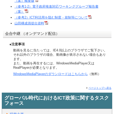
（案）概要版
（参考1-2）電子政府推進対応ワーキンググループ報告書
（案）
（参考2）ICT利活用を阻む制度・規制等について
山田構成員提出資料
会合中継 （オンデマンド配信）
●注意事項
動画を見るに当たっては、IE4.0以上のブラウザでご覧下さい。
それ以外のブラウザの場合、動画像が表示されない場合もあり
ます。
また、動画を再生するには、WindowsMediaPlayer又は
RealPlayerが必要となります。
WindowsMediaPlayerのダウンロードはこちらから
（無料）
ページトップへ戻る
グローバル時代におけるICT政策に関するタスク
フォース