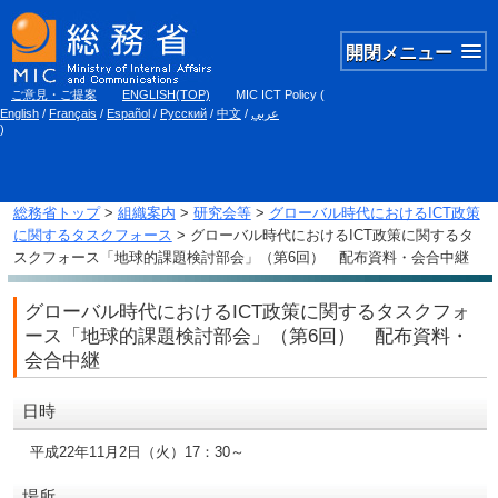
開閉メニュー
ご意見・ご提案
ENGLISH(TOP)
MIC ICT Policy
(
English
/
Français
/
Español
/
Русский
/
中文
/
عربي
)
総務省トップ
>
組織案内
>
研究会等
>
グローバル時代におけるICT政策
に関するタスクフォース
> グローバル時代におけるICT政策に関するタ
スクフォース「地球的課題検討部会」（第6回） 配布資料・会合中継
グローバル時代におけるICT政策に関するタスクフォ
ース「地球的課題検討部会」（第6回） 配布資料・
会合中継
日時
平成22年11月2日（火）17：30～
場所