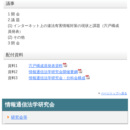
議事
1 開 会
2 議 題
(1) インターネット上の違法有害情報対策の現状と課題（宍戸構成
員発表）
(2) その他
3 閉 会
配付資料
資料1
宍戸構成員発表資料
資料2
情報通信法学研究会開催要綱
資料3
情報通信法学研究会・分科会構成
ページトップへ戻る
情報通信法学研究会
研究会等