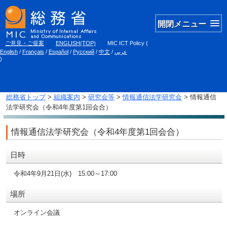
開閉メニュー
ご意見・ご提案
ENGLISH(TOP)
MIC ICT Policy
(
English
/
Français
/
Español
/
Русский
/
中文
/
عربي
)
総務省トップ
>
組織案内
>
研究会等
>
情報通信法学研究会
> 情報通信
法学研究会（令和4年度第1回会合）
情報通信法学研究会（令和4年度第1回会合）
日時
令和4年9月21日(水) 15:00～17:00
場所
オンライン会議