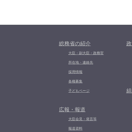
総務省の紹介
政
大臣・副大臣・政務官
所在地・連絡先
採用情報
各種募集
組
子どもページ
広報・報道
大臣会見・発言等
報道資料