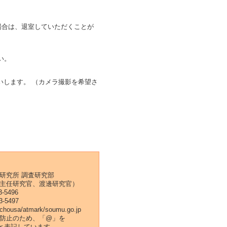
合は、退室していただくことが
い。
いします。 （カメラ撮影を希望さ
研究所 調査研究部
主任研究官、渡邊研究官）
-5496
3-5497
-chousa/atmark/soumu.go.jp
防止のため、「@」を
k/」と表記しています。