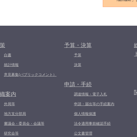
策
予算・決算
白書
予算
統計情報
決算
意見募集(パブリックコメント）
申請・手続
織案内
調達情報・電子入札
外局等
申請・届出等の手続案内
地方支分部局
個人情報保護
審議会・委員会・会議等
法令適用事前確認手続
研究会等
公文書管理