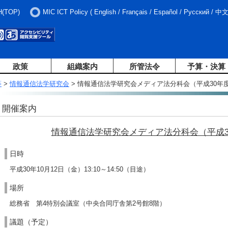
H(TOP)
MIC ICT Policy
(
English
/
Français
/
Español
/
Русский
/
中
政策
組織案内
所管法令
予算・決算
等
>
情報通信法学研究会
> 情報通信法学研究会メディア法分科会（平成30年
開催案内
情報通信法学研究会メディア法分科会（平成3
日時
平成30年10月12日（金）13:10～14:50（目途）
場所
総務省 第4特別会議室（中央合同庁舎第2号館8階）
議題（予定）