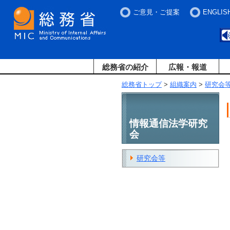
ご意見・ご提案
ENGLIS
総務省の紹介
広報・報道
総務省トップ
>
組織案内
>
研究会
情報通信法学研究
会
研究会等