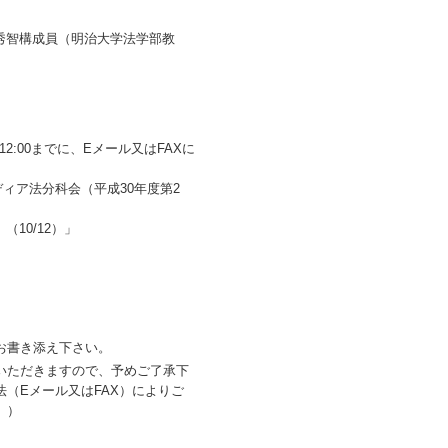
木秀智構成員（明治大学法学部教
:00までに、Eメール又はFAXに
ィア法分科会（平成30年度第2
10/12）」
お書き添え下さい。
いただきますので、予めご了承下
（Eメール又はFAX）によりご
。）