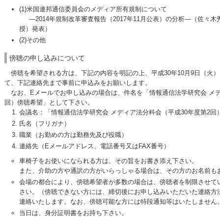
(1)米国連邦通信委員会のメディア所有規制について
―2014年規制改革審査報告（2017年11月公表）の分析―（佐々
授）発表）
(2)その他
傍聴の申し込みについて
傍聴を希望される方は、下記の内容を明記の上、平成30年10月9日（火）12
て、下記連絡先まで事前に申込みをお願いします。
なお、Eメールでお申し込みの場合は、件名を「情報通信法学研究会 メデ
回）傍聴希望」として下さい。
会議名：「情報通信法学研究会 メディア法分科会（平成30年度第2回）（
氏名（フリガナ）
職業（お勤めの方は勤務先及び役職）
連絡先（Eメールアドレス、電話番号又はFAX番号）
車椅子をお使いになられる方は、その旨をお書き添え下さい。
また、介助の方や通訳の方がいらっしゃる場合は、その方のお名前も
会場の都合により、傍聴希望者が多数の場合は、傍聴者を制限させて
さい。（傍聴できない方には、締切後にお申し込みいただいた連絡方法
連絡いたします。なお、傍聴可能な方には特段通知等はいたしません
当日は、身分証明書をお持ち下さい。