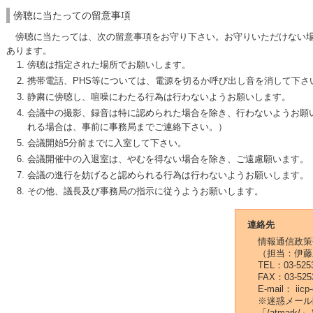
傍聴に当たっての留意事項
傍聴に当たっては、次の留意事項をお守り下さい。お守りいただけない場
あります。
傍聴は指定された場所でお願いします。
携帯電話、PHS等については、電源を切るか呼び出し音を消して下さ
静粛に傍聴し、喧噪にわたる行為は行わないようお願いします。
会議中の撮影、録音は特に認められた場合を除き、行わないようお願
れる場合は、事前に事務局までご連絡下さい。）
会議開始5分前までに入室して下さい。
会議開催中の入退室は、やむを得ない場合を除き、ご遠慮願います。
会議の進行を妨げると認められる行為は行わないようお願いします。
その他、議長及び事務局の指示に従うようお願いします。
連絡先
情報通信政策
（担当：伊藤
TEL：03-5253
FAX：03-525
E-mail： iicp
※迷惑メール
「/atmar