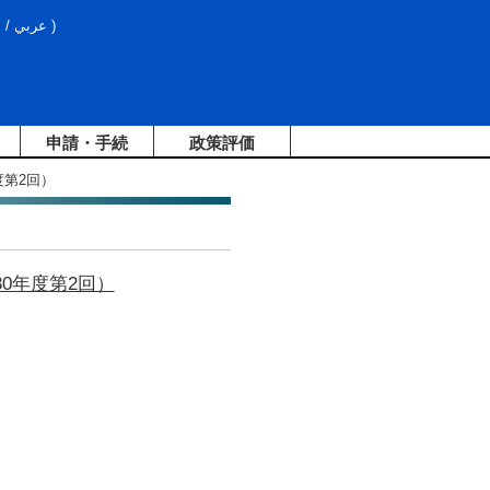
文
/
عربي
)
申請・手続
政策評価
度第2回）
0年度第2回）