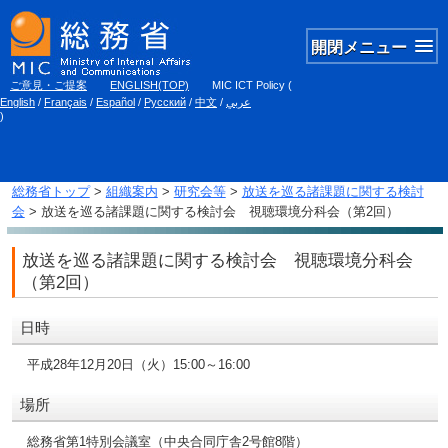
開閉メニュー
ご意見・ご提案
ENGLISH(TOP)
MIC ICT Policy
(
English
/
Français
/
Español
/
Русский
/
中文
/
عربي
)
総務省トップ
>
組織案内
>
研究会等
>
放送を巡る諸課題に関する検討
会
> 放送を巡る諸課題に関する検討会 視聴環境分科会（第2回）
放送を巡る諸課題に関する検討会 視聴環境分科会
（第2回）
日時
平成28年12月20日（火）15:00～16:00
場所
総務省第1特別会議室（中央合同庁舎2号館8階）