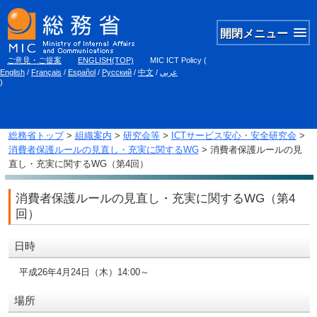
開閉メニュー
ご意見・ご提案
ENGLISH(TOP)
MIC ICT Policy
(
English
/
Français
/
Español
/
Русский
/
中文
/
عربي
)
総務省トップ
>
組織案内
>
研究会等
>
ICTサービス安心・安全研究会
>
消費者保護ルールの見直し・充実に関するWG
> 消費者保護ルールの見
直し・充実に関するWG（第4回）
消費者保護ルールの見直し・充実に関するWG（第4
回）
日時
平成26年4月24日（木）14:00～
場所