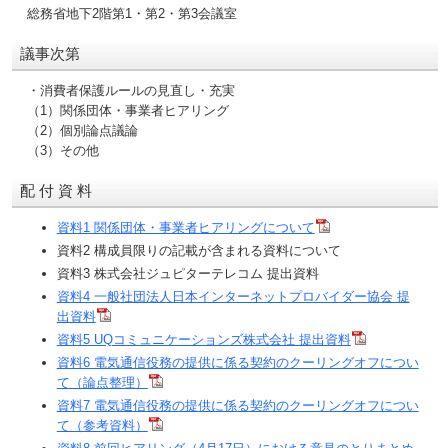
総務省地下2階第1・第2・第3会議室
議事次第
・消費者保護ルールの見直し・充実
（1）関係団体・事業者ヒアリング
（2）個別論点議論
（3）その他
配 付 資 料
資料1 関係団体・事業者ヒアリングについて
資料2 構成員限りの記載が含まれる資料について
資料3 株式会社ジュピターテレコム 提出資料
資料4 一般社団法人日本インターネットプロバイダー協会 提
出資料
資料5 UQコミュニケーションズ株式会社 提出資料
資料6 電気通信役務の提供に係る契約のクーリングオフについ
て（論点整理）
資料7 電気通信役務の提供に係る契約のクーリングオフについ
て（参考資料）