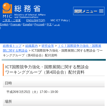
開閉メニュー
ご意見・ご提案
ENGLISH(TOP)
MIC ICT Policy
(
English
/
Français
/
Español
/
Русский
/
中文
/
عربي
)
総務省トップ
>
組織案内
>
研究会等
>
ＩＣＴ国際競争力強化・国際展
開に関する懇談会
> ICT国際競争力強化・国際展開に関する懇談会 ワー
キンググループ（第4回会合）配付資料
ICT国際競争力強化・国際展開に関する懇談会
ワーキンググループ（第4回会合）配付資料
日時
平成26年3月25日（火）17:00～19:00
場所