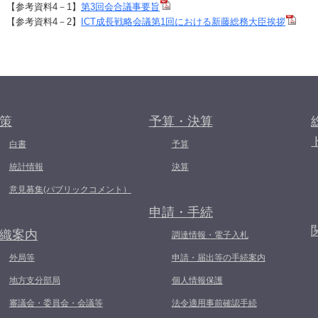
【参考資料4－1】
第3回会合議事要旨
【参考資料4－2】
ICT成長戦略会議第1回における新藤総務大臣挨拶
策
予算・決算
白書
予算
統計情報
決算
意見募集(パブリックコメント）
申請・手続
織案内
調達情報・電子入札
外局等
申請・届出等の手続案内
地方支分部局
個人情報保護
審議会・委員会・会議等
法令適用事前確認手続