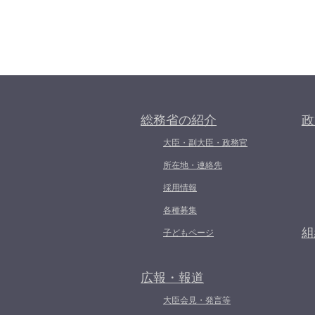
総務省の紹介
政
大臣・副大臣・政務官
所在地・連絡先
採用情報
各種募集
組
子どもページ
広報・報道
大臣会見・発言等