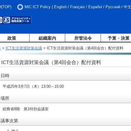
H(TOP)
MIC ICT Policy
(
English
/
Français
/
Español
/
Русский
/
中
政策
組織案内
所管法令
予算・決算
等
>
ICT生活資源対策会議
> ICT生活資源対策会議（第4回会合）配付資料
ICT生活資源対策会議（第4回会合）配付資料
日時
平成25年3月7日（木）13:00～15:00
場所
総務省8階 第1特別会議室
議事次第