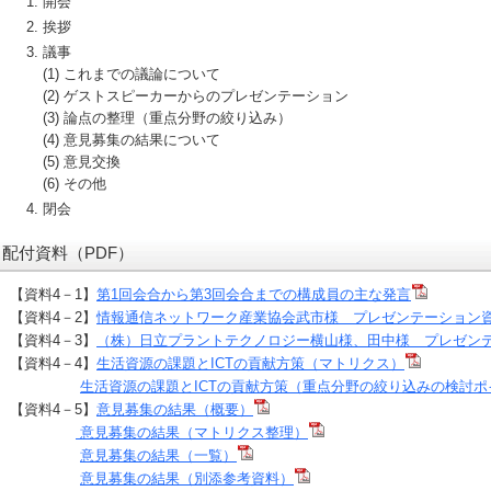
開会
挨拶
議事
(1) これまでの議論について
(2) ゲストスピーカーからのプレゼンテーション
(3) 論点の整理（重点分野の絞り込み）
(4) 意見募集の結果について
(5) 意見交換
(6) その他
閉会
配付資料（PDF）
【資料4－1】
第1回会合から第3回会合までの構成員の主な発言
【資料4－2】
情報通信ネットワーク産業協会武市様 プレゼンテーション
【資料4－3】
（株）日立プラントテクノロジー
様 プレゼン
横山様、田中
【資料4－4】
生活資源の課題とICTの貢献方策（マトリクス）
生活資源の課題とICTの貢献方策（重点分野の絞り込みの検討ポ
【資料4－5】
意見募集の結果（概要）
意見募集の結果（マトリクス整理）
意見募集の結果（一覧）
意見募集の結果（別添参考資料）