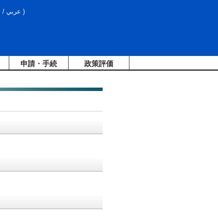
文
/
عربي
)
申請・手続
政策評価