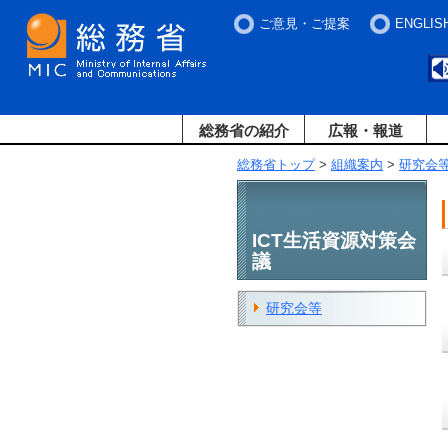
ご意見・ご提案
ENGLIS
総務省の紹介
広報・報道
総務省トップ
>
組織案内
>
研究会
ICT生活資源対策会
議
研究会等