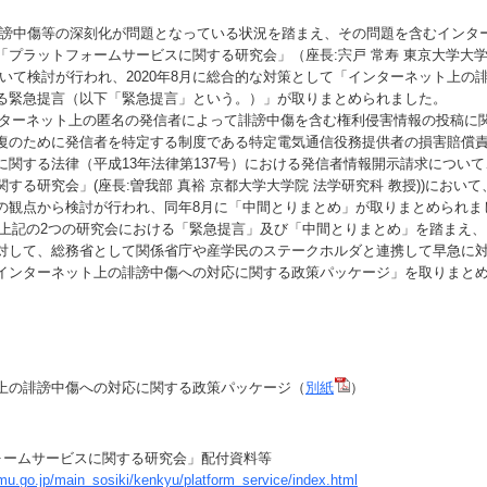
謗中傷等の深刻化が問題となっている状況を踏まえ、その問題を含むインタ
「プラットフォームサービスに関する研究会」（座長:宍戸 常寿 東京大学大学
おいて検討が行われ、2020年8月に総合的な対策として「インターネット上の
る緊急提言（以下「緊急提言」という。）」が取りまとめられました。
ーネット上の匿名の発信者によって誹謗中傷を含む権利侵害情報の投稿に
復のために発信者を特定する制度である特定電気通信役務提供者の損害賠償
に関する法律（平成13年法律第137号）における発信者情報開示請求につい
する研究会」(座長:曽我部 真裕 京都大学大学院 法学研究科 教授))におい
の観点から検討が行われ、同年8月に「中間とりまとめ」が取りまとめられま
記の2つの研究会における「緊急提言」及び「中間とりまとめ」を踏まえ、
対して、総務省として関係省庁や産学民のステークホルダと連携して早急に
インターネット上の誹謗中傷への対応に関する政策パッケージ」を取りまと
上の誹謗中傷への対応に関する政策パッケージ（
別紙
）
ォームサービスに関する研究会」配付資料等
mu.go.jp/main_sosiki/kenkyu/platform_service/index.html