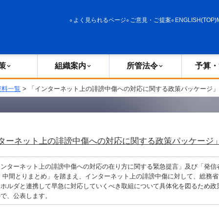
政策
組織案内
所管法令
予算・決算
よく見られるページ
ご意見・ご提案
ENGLISH(TOP)
策
組織案内
所管法令
予算・
資料一覧
> 「インターネット上の誹謗中傷への対応に関する政策パッケージ
ターネット上の誹謗中傷への対応に関する政策パッケージ
インターネット上の誹謗中傷への対応の在り方に関する緊急提言」及び「発信
 中間とりまとめ」を踏まえ、インターネット上の誹謗中傷に対して、総務
クホルダと連携して早急に対応していくべき取組について具体化を図るため政
ので、公表します。