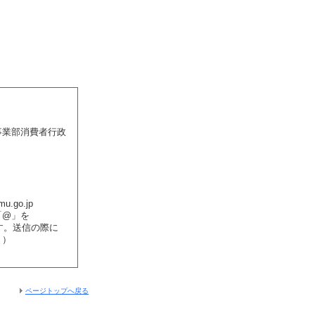
事業部消費者行政
mu.go.jp
「@」を
ます。送信の際に
。）
ページトップへ戻る