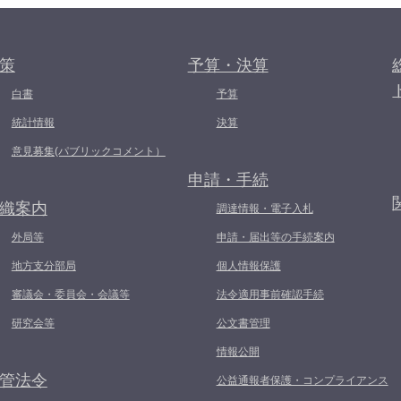
策
予算・決算
白書
予算
統計情報
決算
意見募集(パブリックコメント）
申請・手続
織案内
調達情報・電子入札
外局等
申請・届出等の手続案内
地方支分部局
個人情報保護
審議会・委員会・会議等
法令適用事前確認手続
研究会等
公文書管理
情報公開
管法令
公益通報者保護・コンプライアンス