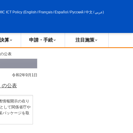
申請・手続
政策評価
MIC ICT Policy
(
English
/
Français
/
Español
/
Русский
/
中文
/
عربي
)
決算
申請・手続
注目施策
」の公表
令和2年9月1日
」の公表
者情報開示の在り
省として関係省庁や
策パッケージを取