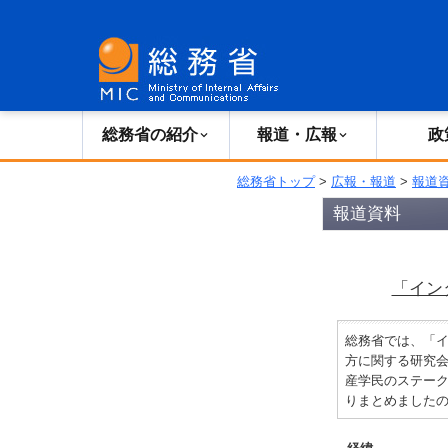
総務省の紹介
広報・報道
総務省の紹介
報道・広報
政
総務省トップ
>
広報・報道
>
報道
報道資料
「イン
総務省では、「
方に関する研究会
産学民のステー
りまとめました