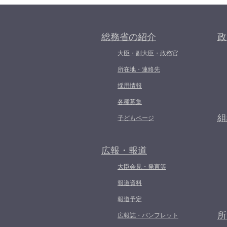
総務省の紹介
政
大臣・副大臣・政務官
所在地・連絡先
採用情報
各種募集
組
子どもページ
広報・報道
大臣会見・発言等
報道資料
報道予定
所
広報誌・パンフレット