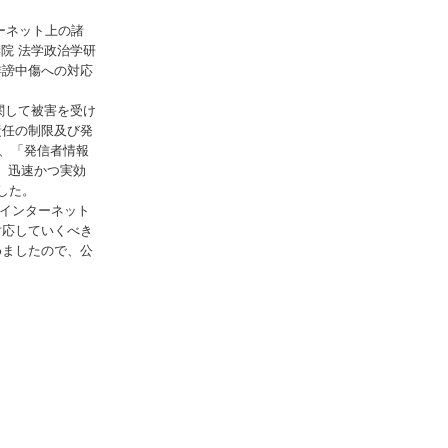
ーネット上の諸
院 法学政治学研
誹謗中傷への対応
関して被害を受け
責任の制限及び発
て、「発信者情報
て、迅速かつ実効
した。
インターネット
対応していくべき
めましたので、公