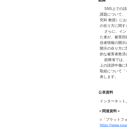
経緯
SNS上での誹
課題について、
究科 教授）に
の在り方に関す
さらに、インタ
た者が、被害回
信者情報の開示
開示の在り方に関
的な被害者救済
総務省では、上
上の誹謗中傷に
取組について「
表します。
公表資料
インターネット
＜関連資料＞
○「プラットフ
https://www.sou