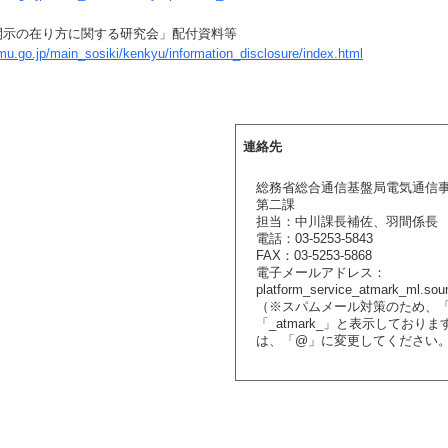
開示の在り方に関する研究会」配付資料等
mu.go.jp/main_sosiki/kenkyu/information_disclosure/index.html
連絡先
総務省総合通信基盤局電気通信
第二課
担当：中川課長補佐、羽間係長
電話：03-5253-5843
FAX：03-5253-5868
電子メールアドレス：
platform_service_atmark_ml.sou
（※スパムメール対策のため、
「_atmark_」と表示しており
は、「@」に変更してください