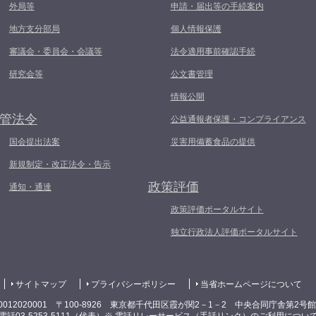
外局等
申請・届出等の手続案内
地方支分部局
個人情報保護
審議会・委員会・会議等
法令適用事前確認手続
研究会等
公文書管理
情報公開
管法令
公益通報者保護・コンプライアンス
国会提出法案
災害用備蓄食品の提供
新規制定・改正法令・告示
政策評価
通知・通達
政策評価ポータルサイト
独立行政法人評価ポータルサイト
サイトマップ
プライバシーポリシー
当省ホームページについて
0012020001 〒100-8926 東京都千代田区霞が関2－1－2 中央合同庁舎第2号