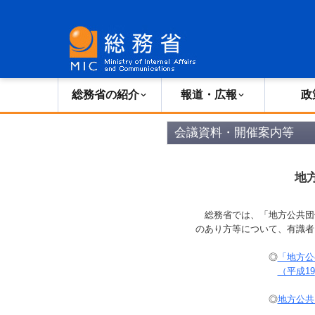
総務省の紹介
広報・報道
総務省の紹介
報道・広報
政
会議資料・開催案内等
地
総務省では、「地方公共団
のあり方等について、有識者
◎
「地方公
（平成
19
◎
地方公共