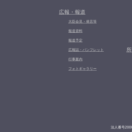
広報・報道
大臣会見・発言等
報道資料
報道予定
所
広報誌・パンフレット
行事案内
フォトギャラリー
法人番号200