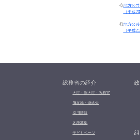
◎
地方公共
（平成
20
◎
地方公共
（平成
21
総務省の紹介
政
大臣・副大臣・政務官
所在地・連絡先
採用情報
各種募集
組
子どもページ