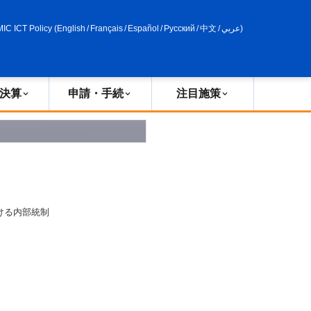
申請・手続
政策評価
MIC ICT Policy
(
English
/
Français
/
Español
/
Русский
/
中文
/
عربي
)
決算
申請・手続
注目施策
ける内部統制