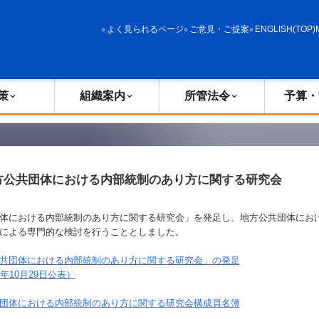
政策
組織案内
所管法令
予算・決算
よく見られるページ
ご意見・ご提案
ENGLISH(TOP)
策
組織案内
所管法令
予算・
方公共団体における内部統制のあり方に関する研究会
体における内部統制のあり方に関する研究会」を発足し、地方公共団体にお
による専門的な検討を行うこととしました。
共団体における内部統制のあり方に関する研究会」の発足
年
10
月
29
日公表）
団体における内部統制のあり方に関する研究会構成員名簿