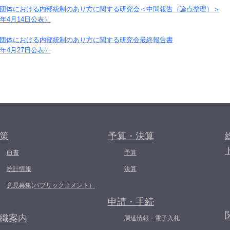
団体における内部統制のあり方に関する研究会＜中間報告（論点整理）＞
年4月
14
日公表）
団体における内部統制のあり方に関する研究会最終報告書
年4月
27
日公表）
策
予算・決算
白書
予算
統計情報
決算
意見募集(パブリックコメント）
申請・手続
織案内
調達情報・電子入札