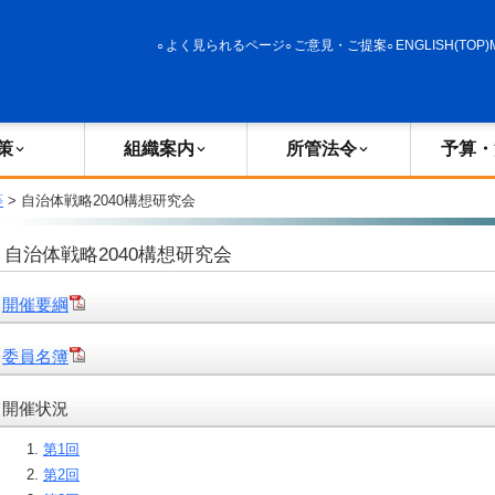
政策
組織案内
所管法令
予算・決算
よく見られるページ
ご意見・ご提案
ENGLISH(TOP)
策
組織案内
所管法令
予算・
等
> 自治体戦略2040構想研究会
自治体戦略2040構想研究会
開催要綱
委員名簿
開催状況
第1回
第2回