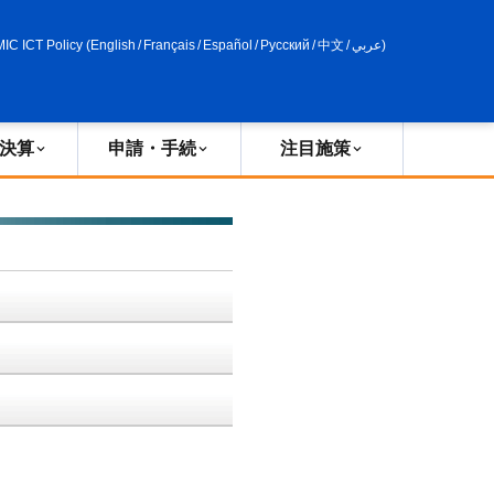
申請・手続
政策評価
MIC ICT Policy
(
English
/
Français
/
Español
/
Русский
/
中文
/
عربي
)
決算
申請・手続
注目施策