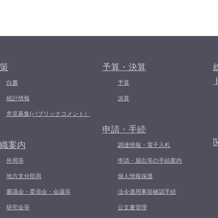
策
予算・決算
白書
予算
統計情報
決算
意見募集(パブリックコメント）
申請・手続
織案内
調達情報・電子入札
外局等
申請・届出等の手続案内
地方支分部局
個人情報保護
審議会・委員会・会議等
法令適用事前確認手続
研究会等
公文書管理