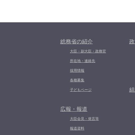
総務省の紹介
政
大臣・副大臣・政務官
所在地・連絡先
採用情報
各種募集
組
子どもページ
広報・報道
大臣会見・発言等
報道資料