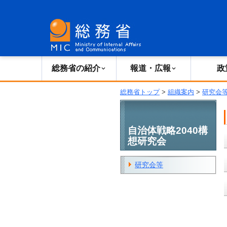
総務省の紹介
広報・報道
総務省の紹介
報道・広報
政
総務省トップ
>
組織案内
>
研究会
自治体戦略2040構
想研究会
研究会等