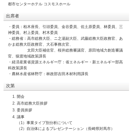
都市センターホテル コスモスホール
出席者
・委員：柏木座長、引頭委員、金谷委員、佐土原委員、林委員、三
神委員、村上委員、村木委員
・総務省：高市総務大臣、ニ之湯副大臣、武藤総務大臣政務官、あ
かま総務大臣政務官、大石事務次官、
太田大臣補佐官、桜井総務審議官、原田地域力創造審議
官、猿渡地域政策課長
・経済産業省資源エネルギー庁：省エネルギー・新エネルギー部高
科政策課長
・農林水産省林野庁：林政部吉田木材利用課長
次第
開会
高市総務大臣挨拶
委員挨拶
議事
（1）事業タイプ別分析について
（2）自治体によるプレゼンテーション（長崎県対馬市）