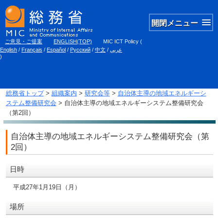
開閉メニュー
ご意見・ご提案
ENGLISH(TOP)
MIC ICT Policy
(
English
/
Français
/
Español
/
Русский
/
中文
/
عربي
)
総務省トップ
>
組織案内
>
研究会等
>
自治体主導の地域エネルギーシ
ステム整備研究会
> 自治体主導の地域エネルギーシステム整備研究会
（第2回）
自治体主導の地域エネルギーシステム整備研究会（第
2回）
日時
平成27年1月19日（月）
場所