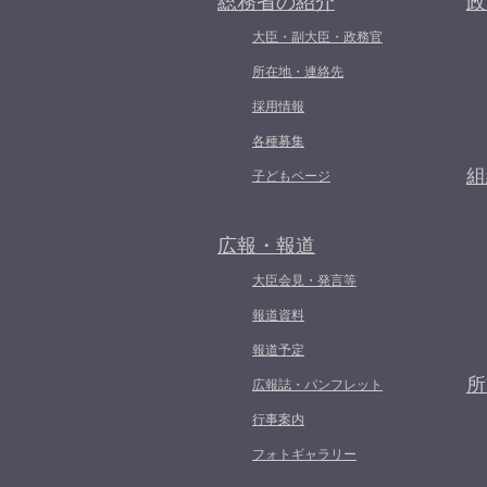
総務省の紹介
政
大臣・副大臣・政務官
所在地・連絡先
採用情報
各種募集
組
子どもページ
広報・報道
大臣会見・発言等
報道資料
報道予定
所
広報誌・パンフレット
行事案内
フォトギャラリー