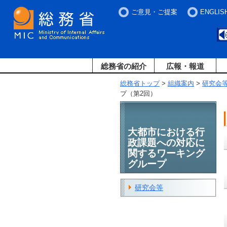
ご意見・ご提案
ENGLIS
総務省の紹介
広報・報道
総務省トップ
>
組織案内
>
研究会
プ（第2回）
大都市における行
政課題への対応に
関するワーキング
グループ
研究会等