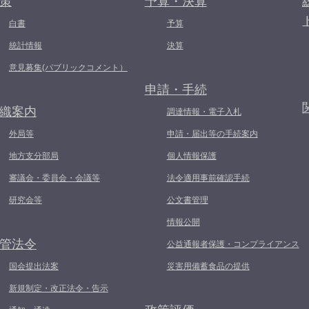
策
予算・決算
白書
予算
統計情報
決算
意見募集(パブリックコメント）
申請・手続
織案内
調達情報・電子入札
外局等
申請・届出等の手続案内
地方支分部局
個人情報保護
審議会・委員会・会議等
法令適用事前確認手続
研究会等
公文書管理
情報公開
管法令
公益通報者保護・コンプライアンス
国会提出法案
災害用備蓄食品の提供
新規制定・改正法令・告示