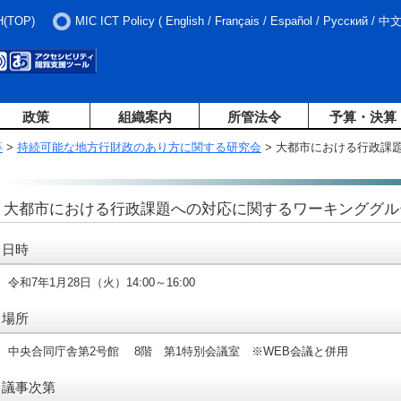
H(TOP)
MIC ICT Policy
(
English
/
Français
/
Español
/
Русский
/
中
政策
組織案内
所管法令
予算・決算
等
>
持続可能な地方行財政のあり方に関する研究会
> 大都市における行政課
大都市における行政課題への対応に関するワーキンググル
日時
令和7年1月28日（火）14:00～16:00
場所
中央合同庁舎第2号館 8階 第1特別会議室 ※WEB会議と併用
議事次第