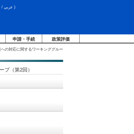
文
/
عربي
)
申請・手続
政策評価
題への対応に関するワーキンググルー
ープ（第2回）