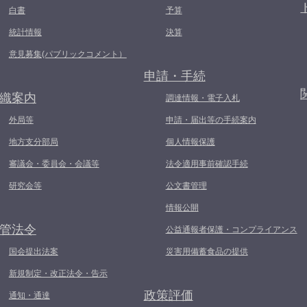
白書
予算
統計情報
決算
意見募集(パブリックコメント）
申請・手続
織案内
調達情報・電子入札
外局等
申請・届出等の手続案内
地方支分部局
個人情報保護
審議会・委員会・会議等
法令適用事前確認手続
研究会等
公文書管理
情報公開
管法令
公益通報者保護・コンプライアンス
国会提出法案
災害用備蓄食品の提供
新規制定・改正法令・告示
政策評価
通知・通達