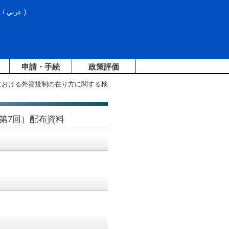
文
/
عربي
)
申請・手続
政策評価
における外資規制の在り方に関する検
第7回）配布資料