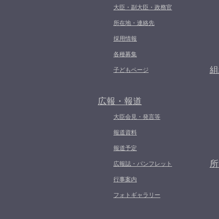
大臣・副大臣・政務官
所在地・連絡先
採用情報
各種募集
組
子どもページ
広報・報道
大臣会見・発言等
報道資料
報道予定
所
広報誌・パンフレット
行事案内
フォトギャラリー