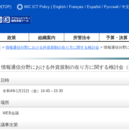
H(TOP)
MIC ICT Policy
(
English
/
Français
/
Español
/
Русский
/
中
政策
組織案内
所管法令
予算・決算
等
>
情報通信分野における外資規制の在り方に関する検討会
> 情報通信分野
情報通信分野における外資規制の在り方に関する検討会（
日時
令和4年1月21日（金）14:45～15:30
場所
WEB会議
議事次第