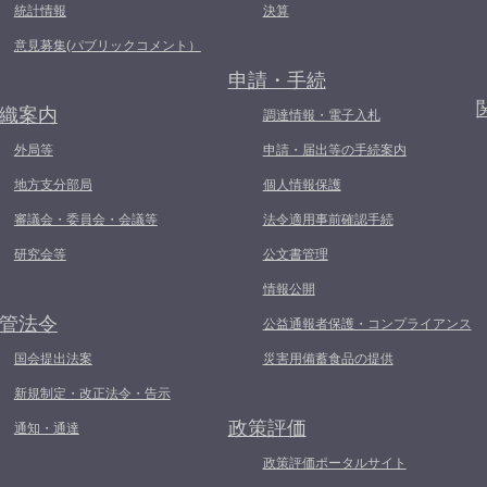
統計情報
決算
意見募集(パブリックコメント）
申請・手続
織案内
調達情報・電子入札
外局等
申請・届出等の手続案内
地方支分部局
個人情報保護
審議会・委員会・会議等
法令適用事前確認手続
研究会等
公文書管理
情報公開
管法令
公益通報者保護・コンプライアンス
国会提出法案
災害用備蓄食品の提供
新規制定・改正法令・告示
政策評価
通知・通達
政策評価ポータルサイト