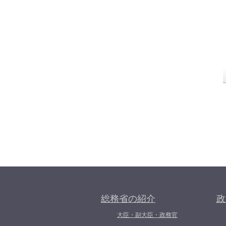
総務省の紹介
政
大臣・副大臣・政務官