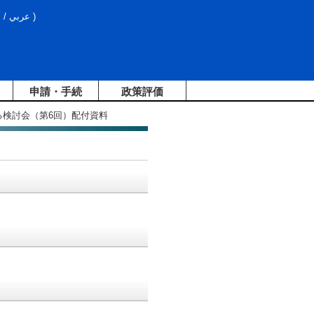
文
/
عربي
)
申請・手続
政策評価
る検討会（第6回）配付資料