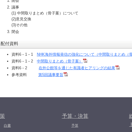
開会
議事
(1) 中間取りまとめ（骨子案）について
(2)意見交換
(3)その他
閉会
配付資料
資料6－1－1
NHK海外情報発信の強化について（中間取りまとめ（
資料6－1－2
中間取りまとめ（骨子案）
資料6－2
在外公館等を通じた有識者ヒアリングの結果
参考資料
第5回議事要旨
策
予算・決算
白書
予算