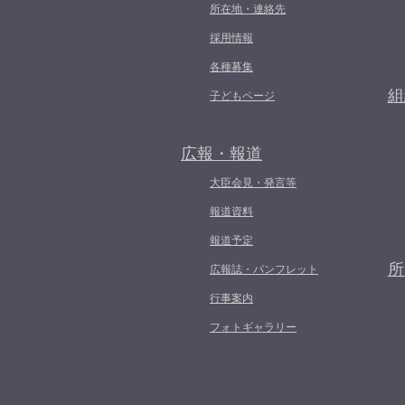
所在地・連絡先
採用情報
各種募集
組
子どもページ
広報・報道
大臣会見・発言等
報道資料
報道予定
所
広報誌・パンフレット
行事案内
フォトギャラリー