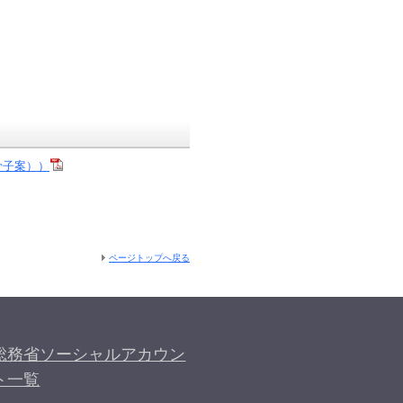
骨子案））
ページトップへ戻る
総務省ソーシャルアカウン
ト一覧