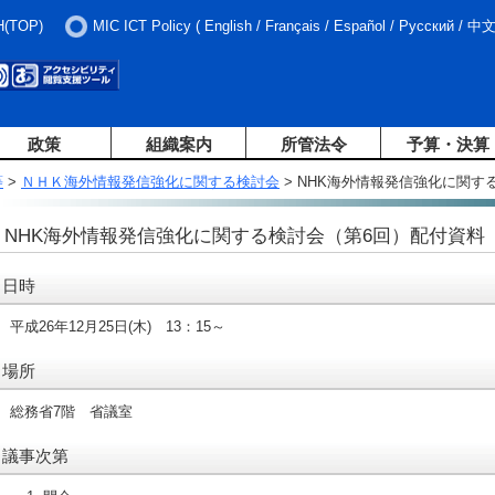
H(TOP)
MIC ICT Policy
(
English
/
Français
/
Español
/
Русский
/
中
政策
組織案内
所管法令
予算・決算
等
>
ＮＨＫ海外情報発信強化に関する検討会
> NHK海外情報発信強化に関す
NHK海外情報発信強化に関する検討会（第6回）配付資料
日時
平成26年12月25日(木) 13：15～
場所
総務省7階 省議室
議事次第