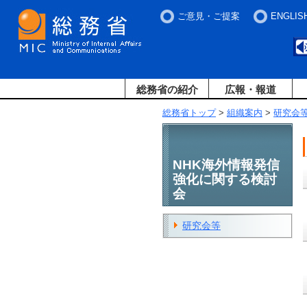
ご意見・ご提案
ENGLIS
総務省の紹介
広報・報道
総務省トップ
>
組織案内
>
研究会
NHK海外情報発信
強化に関する検討
会
研究会等