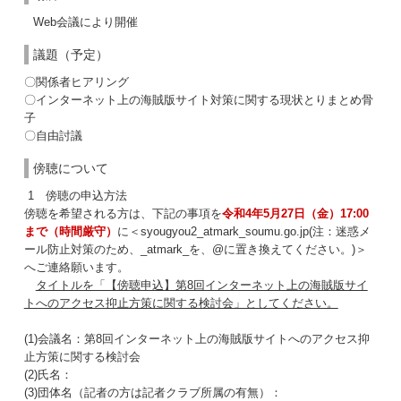
Web会議により開催
議題（予定）
〇関係者ヒアリング
〇インターネット上の海賊版サイト対策に関する現状とりまとめ骨
子
〇自由討議
傍聴について
1 傍聴の申込方法
傍聴を希望される方は、下記の事項を
令和4年5月27日（金）17:00
まで（時間厳守）
に＜syougyou2_atmark_soumu.go.jp(注：迷惑メ
ール防止対策のため、_atmark_を、@に置き換えてください。)＞
へご連絡願います。
タイトルを「【傍聴申込】第8回インターネット上の海賊版サイ
トへのアクセス抑止方策に関する検討会」としてください。
(1)会議名：第8回インターネット上の海賊版サイトへのアクセス抑
止方策に関する検討会
(2)氏名：
(3)団体名（記者の方は記者クラブ所属の有無）：