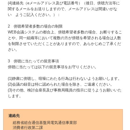
(4)連絡先（eメールアドレス及び電話番号）（後日、傍聴方法等に
関するメールをお送りしますので、メールアドレスは間違いがな
い ようご記入ください。）：
2 傍聴希望者多数の場合の制限
WEB会議システムの都合上、傍聴希望者多数の場合、お断りするこ
とや、同一組織等において複数の方が傍聴を希望される場合は人数
を制限させていただくことがありますので、あらかじめご了承くだ
さい。
3 傍聴に当たっての留意事項
傍聴に当たっては以下の留意事項をお守りください。
(1)静粛に傍聴し、喧噪にわたる行為は行わないようお願いします。
(2)会議の録音は特に認められた場合を除き、ご遠慮ください。
(3)その他、検討会座長及び事務局職員の指示に従うようお願いいた
します。
連絡先
総務省総合通信基盤局電気通信事業部
消費者行政第二課