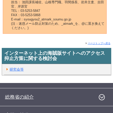
担当： 池田課長補佐、山根専門職、羽間係長、岩井主査、吉田
官、岸原官
TEL：03-5253-5847
FAX：03-5253-5868
E-mail：syougyou2_atmark_soumu.go.jp
(注：迷惑メール防止対策のため、_atmark_を、@に置き換えて
ください。)
ページトップへ戻る
インターネット上の海賊版サイトへのアクセス
抑止方策に関する検討会
研究会等
総務省の紹介