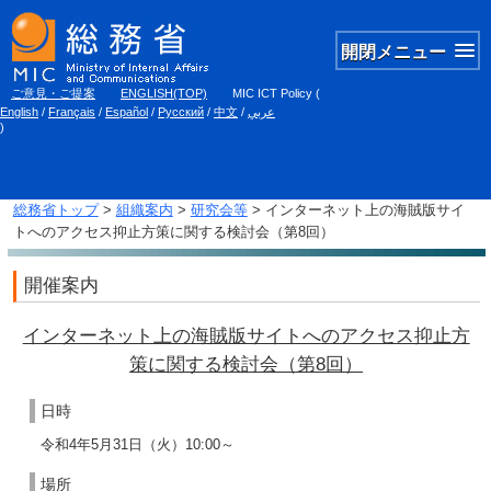
開閉メニュー
ご意見・ご提案
ENGLISH(TOP)
MIC ICT Policy
(
English
/
Français
/
Español
/
Русский
/
中文
/
عربي
)
総務省トップ
>
組織案内
>
研究会等
> インターネット上の海賊版サイ
トへのアクセス抑止方策に関する検討会（第8回）
開催案内
インターネット上の海賊版サイトへのアクセス抑止方
策に関する検討会（第8回）
日時
令和4年5月31日（火）10:00～
場所