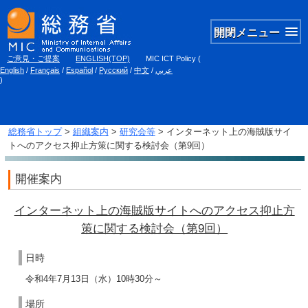
開閉メニュー
ご意見・ご提案
ENGLISH(TOP)
MIC ICT Policy
(
English
/
Français
/
Español
/
Русский
/
中文
/
عربي
)
総務省トップ
>
組織案内
>
研究会等
> インターネット上の海賊版サイ
トへのアクセス抑止方策に関する検討会（第9回）
開催案内
インターネット上の海賊版サイトへのアクセス抑止方
策に関する検討会（第9回）
日時
令和4年7月13日（水）10時30分～
場所