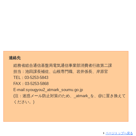
連絡先
総務省総合通信基盤局電気通信事業部消費者行政第二課
担当：池田課長補佐、山根専門職、岩井係長、岸原官
TEL：03-5253-5843
FAX：03-5253-5868
E-mail:syougyou2_atmark_soumu.go.jp
(注：迷惑メール防止対策のため、_atmark_を、@に置き換えて
ください。)
ページトップへ戻る