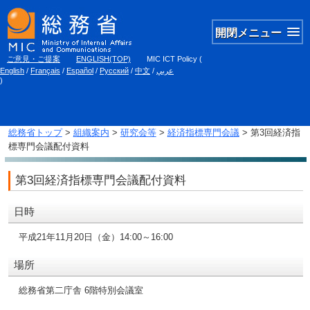
開閉メニュー
ご意見・ご提案
ENGLISH(TOP)
MIC ICT Policy
(
English
/
Français
/
Español
/
Русский
/
中文
/
عربي
)
総務省トップ
>
組織案内
>
研究会等
>
経済指標専門会議
> 第3回経済指
標専門会議配付資料
第3回経済指標専門会議配付資料
日時
平成21年11月20日（金）14:00～16:00
場所
総務省第二庁舎 6階特別会議室